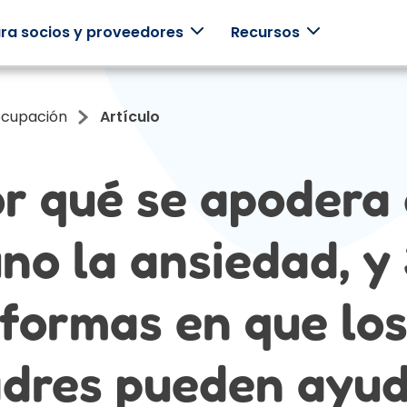
ra socios y proveedores
Recursos
ocupación
Artículo
Testimonios
Empresarios
Clínicos
Esc
r qué se apodera
Historias reales
Apoye a sus
Utiliza
Jueg
de familias
empleados con
Mightier .
plan 
reales
programas
estud
Mightier .
centrados en la
const
no la ansiedad, y
familia.
junto
formas en que lo
dres pueden ayu