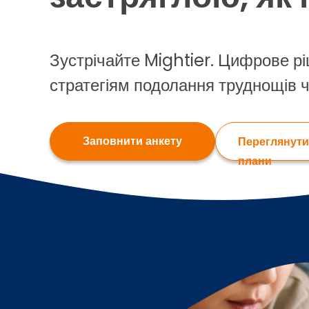
Зустрічайте Mightier. Цифрове рі
стратегіям подолання труднощів ч
Заповнити анкету
Переглянути
плани