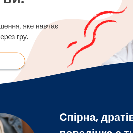
шення, яке навчає
ерез гру.
Спірна, драті