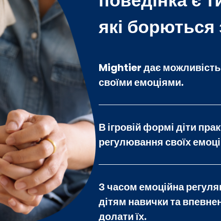
поведінка є т
які борються 
Mightier дає можливість
своїми емоціями.
В ігровій формі діти пра
регулювання своїх емоці
З часом емоційна регуля
дітям навички та впевнен
долати їх.