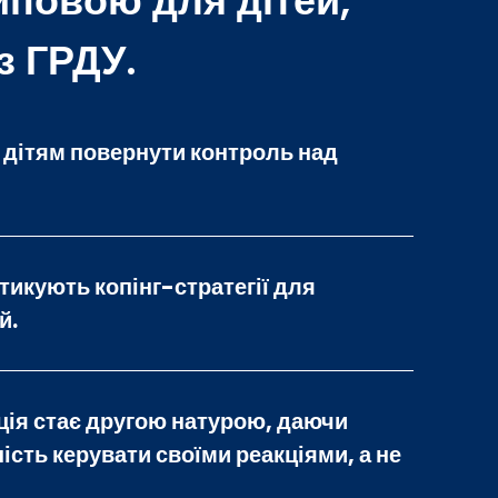
иповою для дітей,
з ГРДУ.
 дітям повернути контроль над
ктикують копінг-стратегії для
й.
ція стає другою натурою, даючи
ість керувати своїми реакціями, а не