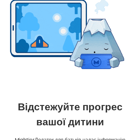
Відстежуйте прогрес
вашої дитини
MightierДодаток для батьків надає інформацію