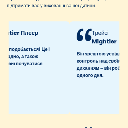
підтримати вас у вихованні вашої дитини.
tier Плеєр
Трейсі
Mightier
е подобається! Це і
Він зрештою усвідомив, 
ладно, а також
контроль над своїм глиб
ені почуватися
диханням – він робив це
одного дня.