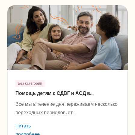
Без категории
Помощь детям с СДВГ и АСД в
повседневных переходах
Все мы в течение дня переживаем несколько
переходных периодов, от...
Читать
подробнее