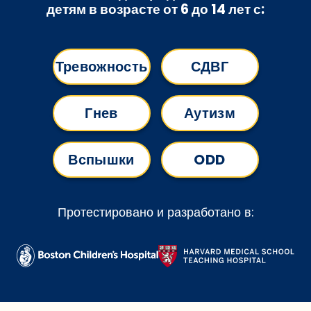
детям
в возрасте от 6 до 14 лет
с:
Тревожность
СДВГ
Гнев
Аутизм
Вспышки
ODD
Протестировано и разработано в: