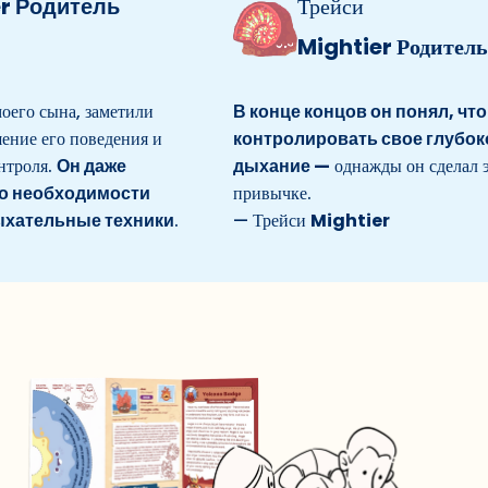
дитель
Трейси
Mightier Родитель
сына, заметили
В конце концов он понял, что може
го поведения и
контролировать свое глубокое
.
Он даже
дыхание —
однажды он сделал это по
обходимости
привычке.
льные техники
.
— Трейси
Mightier