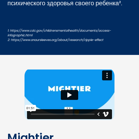
психического здоровья своего ребенка².
1: https://www.cdc.gov/childrensmentalhealth/documents/access-
infographic.html
2: https://www.onoursleeves.org/about/research/ripple-effect
Mightier