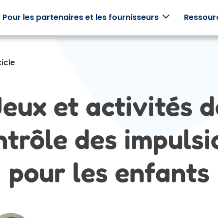
Pour les partenaires et les fournisseurs
Ressour
ticle
de
Témoignages
Employeurs
Cliniciens
ces
Jeux et activités d
Histoires réelles de
Soutenez vos
Utilisation
vraies
employés avec
Mightier En
Mightier familles.
des programmes
clinique.
axés sur la famille.
ntrôle des impulsi
ors
pour les enfants