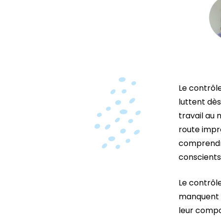
Le contrôl
luttent dès
travail au 
route impr
comprendre
conscients
Le contrôle
manquent d
leur compo