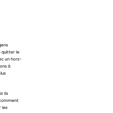
enfants.
 gens
 quitter le
vec un hors-
ons à
lus
r ils
e comment
 les