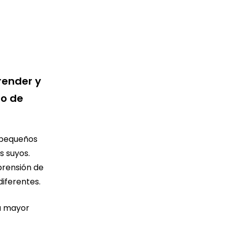
render y
to de
 pequeños
s suyos.
prensión de
iferentes.
na mayor