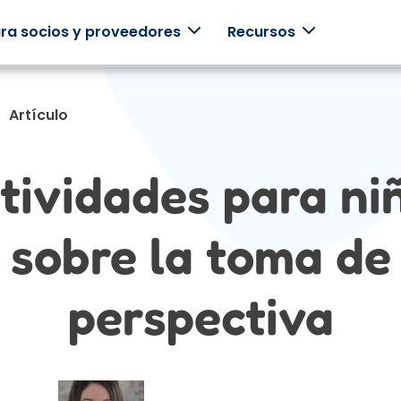
ra socios y proveedores
Recursos
Artículo
Testimonios
Empresarios
Clínicos
Esc
tividades para ni
Historias reales
Apoye a sus
Utiliza
Jueg
de familias
empleados con
Mightier .
plan 
reales
programas
estud
Mightier .
centrados en la
const
sobre la toma de
familia.
junto
perspectiva