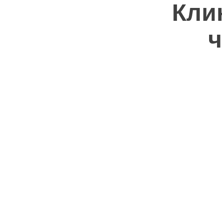
Кли
ч