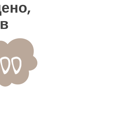
ено,
 в