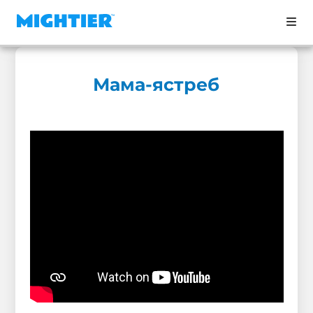
Мама-ястреб