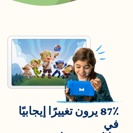
87٪ يرون تغييرًا إيجابيًا
في