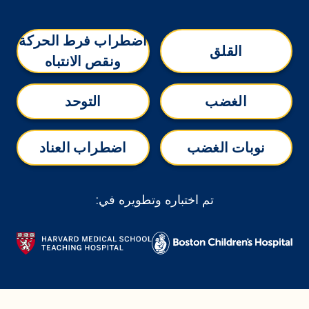
اضطراب فرط الحركة
القلق
ونقص الانتباه
الغضب
التوحد
نوبات الغضب
اضطراب العناد
تم اختباره وتطويره في: