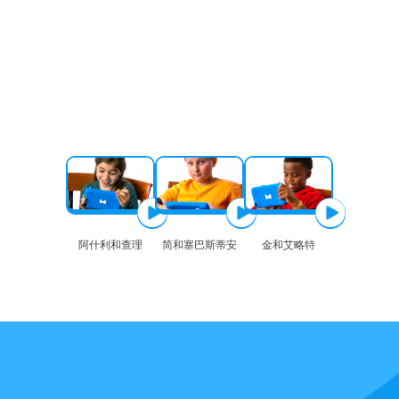
阿什利和查理
简和塞巴斯蒂安
金和艾略特