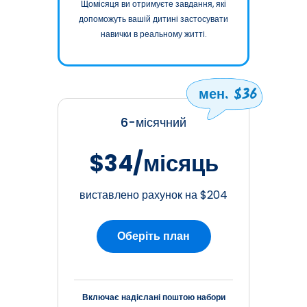
Щомісяця ви отримуєте завдання, які
допоможуть вашій дитині застосувати
навички в реальному житті.
мен. $36
6-місячний
$34/місяць
виставлено рахунок на $204
Оберіть план
Включає надіслані поштою набори