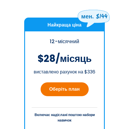
мен. $144
Найкраща ціна
12-місячний
$28/місяць
виставлено рахунок на $336
Оберіть план
Включає надіслані поштою набори
навичок