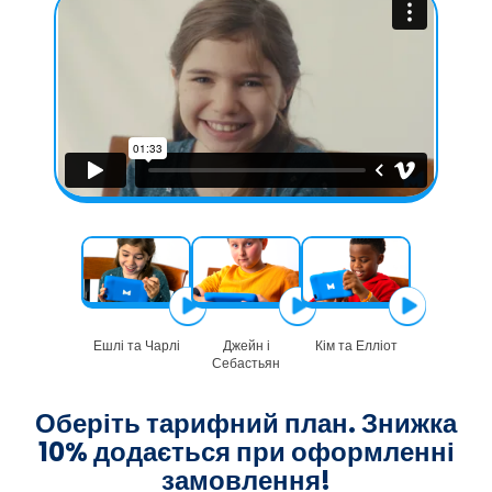
Ешлі та Чарлі
Джейн і
Кім та Елліот
Себастьян
Оберіть тарифний план. Знижка
10% додається при оформленні
замовлення!