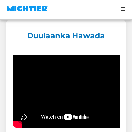
Duulaanka Hawada