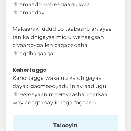
dhamaado, wareegaagu waa
dhamaaday.
Makaanik fudud oo taabasho ah ayaa
tan ka dhigaysa mid u wanaagsan
ciyaartoyga leh caqabadaha
dhaqdhaqaaqa.
Kahortagga
Kahortagga waxa uu ka dhigayaa
dayax-gacmeedyadu in ay aad ugu
dheereeyaan meerayaasha, markaa
way adagtahay in laga fogaado.
Talooyin