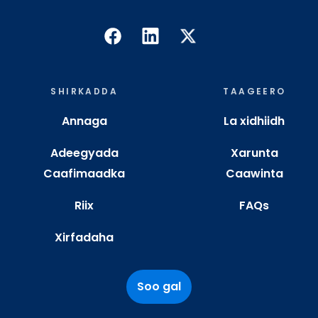
SHIRKADDA
TAAGEERO
Annaga
La xidhiidh
Adeegyada
Xarunta
Caafimaadka
Caawinta
Riix
FAQs
Xirfadaha
Soo gal