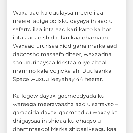
Waxa aad ka duulaysa meere ilaa
meere, adiga oo isku dayaya in aad u
safarto ilaa inta aad kari karto ka hor
inta aanad shidaalku kaa dhamaan.
Waxaad ururisaa xiddigaha marka aad
daboosho masaafo dheer, waxaadna
soo ururinaysaa kiristaalo iyo abaal-
marinno kale oo jidka ah. Duulaanka
Space wuxuu leeyahay 44 heerar.
Ka fogow dayax-gacmeedyada ku
wareega meerayaasha aad u safrayso –
garaacida dayax-gacmeedku waxay ka
dhigaysaa in shidaalku dhaqso u
dhammaado! Marka shidaalkaagu kaa