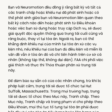
Bạn và Neuromotion đều đồng ý rằng bất kỳ và tất cả
các tranh chấp hoặc khiếu nại đã phát sinh hoặc có
thể phát sinh giữa bạn và Neuromotion liên quan theo
bất kỳ cách nào đến hoặc phát sinh từ Điều khoản
hoặc việc bạn sử dụng hoặc truy cập Dịch vụ, sẽ được
giải quyết độc quyền thông qua trọng tài cuối cùng và
ràng buộc, thay vì tại tòa án. Ngoài ra, bạn có thể
khẳng định khiếu nại của mình tại tòa án xử các vụ
kiện nhỏ, nếu khiếu nại của bạn đủ điều kiện và miễn là
vấn đề vẫn ở tòa án đó và chỉ tiến hành trên cơ sở cá
nhân (không tập thể, không đại diện). FAA chi phối việc
giải thích và thực thi Thỏa thuận phân xử trọng tài
này.
Để đảm bảo sự sẵn có của các nhân chứng, trừ khi bị
pháp luật cấm, trọng tài sẽ được tổ chức tại Hạt
Suffolk, Massachusetts. Trong mọi trường hợp, trọng
tài sẽ được tổ chức theo Mục này, Tranh chấp. Theo
Mục này, Tranh chấp và trong phạm vi cho phép theo
Điều khoản, mọi thủ tục tố tụng tại tòa án phải được