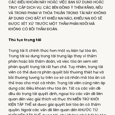
CÁC ĐIỀU KHOẢN NÀY HOẶC VIỆC BẠN SỬ DỤNG HOẶC
TRUY CẬP DỊCH VỤ. CÁC BÊN ĐỒNG Ý THÊM RẰNG, NẾU
VÀ TRONG PHẠM VI THỎA THUẬN TRỌNG TÀI NÀY KHÔNG
ÁP DỤNG CHO BẤT KỲ KHIẾU NẠI NÀO, KHIẾU NẠI ĐÓ SẼ
ĐƯỢC XÉT XỬ TRƯỚC MỘT THẨM PHÁN NGỒI MÀ
KHÔNG CÓ BỒI THẨM ĐOÀN.
Thủ tục trọng tài
Trọng tài ít chính thức hơn một vụ kiện tại tòa án.
Trọng tài sử dụng trọng tài trung lập thay vì thẩm
phán hoặc bồi thẩm đoàn, và việc tòa án xem xét
phán quyết trọng tài rất hạn chế. Tuy nhiên, trọng tài
viên có thể đưa ra phán quyết bồi thường thiệt hại và
bồi thường tương tự trên cơ sở cá nhân mà tòa án có
thể trao cho một cá nhân. Trọng tài viên cũng nên áp
dụng các Điều khoản như tòa án. Tất cả các vấn đề
đều do trọng tài quyết định, ngoại trừ các vấn đề liên
quan đến việc giải thích và thực thi MIỄN TRỪ KHỞI
KIỆN TẬP THỂ sẽ được giải quyết bởi tòa án có thẩm
quyền. Ngoài các vấn đề liên quan đến KHƯỚC TỪ