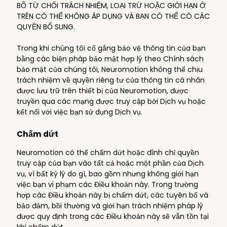
BỐ TỪ CHỐI TRÁCH NHIỆM, LOẠI TRỪ HOẶC GIỚI HẠN Ở
TRÊN CÓ THỂ KHÔNG ÁP DỤNG VÀ BẠN CÓ THỂ CÓ CÁC
QUYỀN BỔ SUNG.
Trong khi chúng tôi cố gắng bảo vệ thông tin của bạn
bằng các biện pháp bảo mật hợp lý theo Chính sách
bảo mật của chúng tôi, Neuromotion không thể chịu
trách nhiệm về quyền riêng tư của thông tin cá nhân
được lưu trữ trên thiết bị của Neuromotion, được
truyền qua các mạng được truy cập bởi Dịch vụ hoặc
kết nối với việc bạn sử dụng Dịch vụ.
Chấm dứt
Neuromotion có thể chấm dứt hoặc đình chỉ quyền
truy cập của bạn vào tất cả hoặc một phần của Dịch
vụ, vì bất kỳ lý do gì, bao gồm nhưng không giới hạn
việc bạn vi phạm các Điều khoản này. Trong trường
hợp các Điều khoản này bị chấm dứt, các tuyên bố và
bảo đảm, bồi thường và giới hạn trách nhiệm pháp lý
được quy định trong các Điều khoản này sẽ vẫn tồn tại