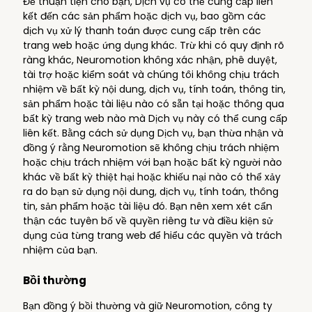
Để thuận tiện cho bạn, Dịch vụ có thể cung cấp liên
kết đến các sản phẩm hoặc dịch vụ, bao gồm các
dịch vụ xử lý thanh toán được cung cấp trên các
trang web hoặc ứng dụng khác. Trừ khi có quy định rõ
ràng khác, Neuromotion không xác nhận, phê duyệt,
tài trợ hoặc kiểm soát và chúng tôi không chịu trách
nhiệm về bất kỳ nội dung, dịch vụ, tính toán, thông tin,
sản phẩm hoặc tài liệu nào có sẵn tại hoặc thông qua
bất kỳ trang web nào mà Dịch vụ này có thể cung cấp
liên kết. Bằng cách sử dụng Dịch vụ, bạn thừa nhận và
đồng ý rằng Neuromotion sẽ không chịu trách nhiệm
hoặc chịu trách nhiệm với bạn hoặc bất kỳ người nào
khác về bất kỳ thiệt hại hoặc khiếu nại nào có thể xảy
ra do bạn sử dụng nội dung, dịch vụ, tính toán, thông
tin, sản phẩm hoặc tài liệu đó. Bạn nên xem xét cẩn
thận các tuyên bố về quyền riêng tư và điều kiện sử
dụng của từng trang web để hiểu các quyền và trách
nhiệm của bạn.
Bồi thường
Bạn đồng ý bồi thường và giữ Neuromotion, công ty