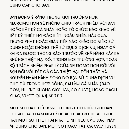
CUNG CẤP CHO BẠN.
BẠN ĐỒNG Ý RẰNG TRONG MỌI TRƯỜNG HỢP,
NEUROMOTION SẼ KHÔNG CHỊU TRÁCH NHIỆM VỚI BẠN
HOẶC BẤT KỲ CÁ NHÂN HOẶC TỔ CHỨC NÀO KHÁC VỀ
BẤT KỲ THIỆT HẠI ĐẶC BIỆT, NGẪU NHIÊN, HẬU QUẢ,
TRỪNG PHẠT HOẶC GIÁN TIẾP NÀO KHÁC DO VIỆC SỬ
DỤNG HOẶC KHÔNG THỂ SỬ DỤNG DỊCH VỤ, NGAY CẢ
KHI ĐÃ ĐƯỢC THÔNG BÁO TRƯỚC VỀ KHẢ NĂNG XẢY RA
NHỮNG THIỆT HẠI ĐÓ. TRONG MỌI TRƯỜNG HỢP, TOÀN
BỘ TRÁCH NHIỆM PHÁP LÝ CỦA NEUROMOTION ĐỐI VỚI
BẠN ĐỐI VỚI TẤT CẢ CÁC THIỆT HẠI, TỔN THẤT VÀ
NGUYÊN NHÂN HÀNH ĐỘNG DO BẠN SỬ DỤNG DỊCH VỤ,
CHO DÙ TRONG HỢP ĐỒNG, SAI LẦM CÁ NHÂN (BAO
GỒM, NHƯNG KHÔNG GIỚI HẠN, SƠ SUẤT), HOẶC CÁCH
KHÁC, VƯỢT QUÁ $ 500.00.
MỘT SỐ LUẬT TIỂU BANG KHÔNG CHO PHÉP GIỚI HẠN
ĐỐI VỚI BẢO ĐẢM NGỤ Ý HOẶC LOẠI TRỪ HOẶC GIỚI
HẠN MỘT SỐ THIỆT HẠI NHẤT ĐỊNH. NẾU CÁC LUẬT NÀY
ÁP DỤNG CHO BẠN, MỘT SỐ HOẶC TẤT CẢ CÁC TUYÊN