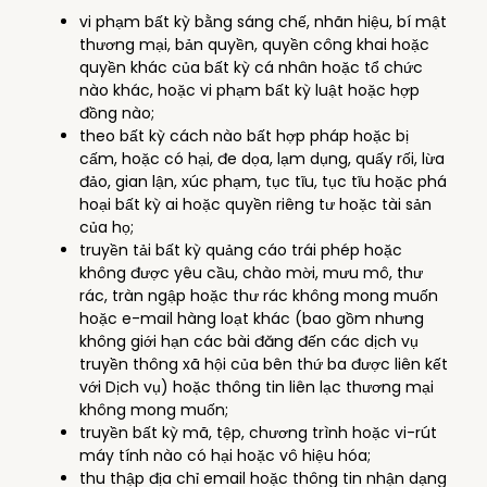
vi phạm bất kỳ bằng sáng chế, nhãn hiệu, bí mật
thương mại, bản quyền, quyền công khai hoặc
quyền khác của bất kỳ cá nhân hoặc tổ chức
nào khác, hoặc vi phạm bất kỳ luật hoặc hợp
đồng nào;
theo bất kỳ cách nào bất hợp pháp hoặc bị
cấm, hoặc có hại, đe dọa, lạm dụng, quấy rối, lừa
đảo, gian lận, xúc phạm, tục tĩu, tục tĩu hoặc phá
hoại bất kỳ ai hoặc quyền riêng tư hoặc tài sản
của họ;
truyền tải bất kỳ quảng cáo trái phép hoặc
không được yêu cầu, chào mời, mưu mô, thư
rác, tràn ngập hoặc thư rác không mong muốn
hoặc e-mail hàng loạt khác (bao gồm nhưng
không giới hạn các bài đăng đến các dịch vụ
truyền thông xã hội của bên thứ ba được liên kết
với Dịch vụ) hoặc thông tin liên lạc thương mại
không mong muốn;
truyền bất kỳ mã, tệp, chương trình hoặc vi-rút
máy tính nào có hại hoặc vô hiệu hóa;
thu thập địa chỉ email hoặc thông tin nhận dạng