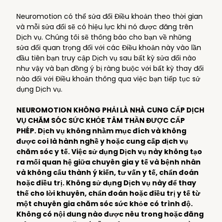
Neuromotion có thể sửa đổi Điều khoản theo thời gian
và mỗi sửa đổi sẽ có hiệu lực khi nó được đăng trên
Dịch vụ. Chúng tôi sẽ thông báo cho bạn về những
sửa đổi quan trọng đối với các Điều khoản này vào lần
đầu tiên bạn truy cập Dịch vụ sau bất kỳ sửa đổi nào
như vậy và bạn đồng ý bị ràng buộc với bất kỳ thay đổi
nào đối với Điều khoản thông qua việc bạn tiếp tục sử
dụng Dịch vụ.
NEUROMOTION KHÔNG PHẢI LÀ NHÀ CUNG CẤP DỊCH
VỤ CHĂM SÓC SỨC KHỎE TÂM THẦN ĐƯỢC CẤP
PHÉP. Dịch vụ không nhằm mục đích và không
được coi là hành nghề y hoặc cung cấp dịch vụ
chăm sóc y tế. Việc sử dụng Dịch vụ này không tạo
ra mối quan hệ giữa chuyên gia y tế và bệnh nhân
và không cấu thành ý kiến, tư vấn y tế, chẩn đoán
hoặc điều trị. Không sử dụng Dịch vụ này để thay
thế cho lời khuyên, chẩn đoán hoặc điều trị y tế từ
một chuyên gia chăm sóc sức khỏe có trình độ.
Không có nội dung nào được nêu trong hoặc đăng