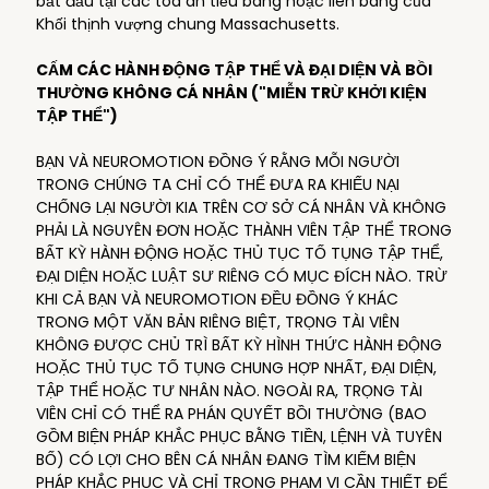
bắt đầu tại các tòa án tiểu bang hoặc liên bang của
Khối thịnh vượng chung Massachusetts.
CẤM CÁC HÀNH ĐỘNG TẬP THỂ VÀ ĐẠI DIỆN VÀ BỒI
THƯỜNG KHÔNG CÁ NHÂN ("MIỄN TRỪ KHỞI KIỆN
TẬP THỂ")
BẠN VÀ NEUROMOTION ĐỒNG Ý RẰNG MỖI NGƯỜI
TRONG CHÚNG TA CHỈ CÓ THỂ ĐƯA RA KHIẾU NẠI
CHỐNG LẠI NGƯỜI KIA TRÊN CƠ SỞ CÁ NHÂN VÀ KHÔNG
PHẢI LÀ NGUYÊN ĐƠN HOẶC THÀNH VIÊN TẬP THỂ TRONG
BẤT KỲ HÀNH ĐỘNG HOẶC THỦ TỤC TỐ TỤNG TẬP THỂ,
ĐẠI DIỆN HOẶC LUẬT SƯ RIÊNG CÓ MỤC ĐÍCH NÀO. TRỪ
KHI CẢ BẠN VÀ NEUROMOTION ĐỀU ĐỒNG Ý KHÁC
TRONG MỘT VĂN BẢN RIÊNG BIỆT, TRỌNG TÀI VIÊN
KHÔNG ĐƯỢC CHỦ TRÌ BẤT KỲ HÌNH THỨC HÀNH ĐỘNG
HOẶC THỦ TỤC TỐ TỤNG CHUNG HỢP NHẤT, ĐẠI DIỆN,
TẬP THỂ HOẶC TƯ NHÂN NÀO. NGOÀI RA, TRỌNG TÀI
VIÊN CHỈ CÓ THỂ RA PHÁN QUYẾT BỒI THƯỜNG (BAO
GỒM BIỆN PHÁP KHẮC PHỤC BẰNG TIỀN, LỆNH VÀ TUYÊN
BỐ) CÓ LỢI CHO BÊN CÁ NHÂN ĐANG TÌM KIẾM BIỆN
PHÁP KHẮC PHỤC VÀ CHỈ TRONG PHẠM VI CẦN THIẾT ĐỂ