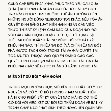
CUNG CẤP BIỆN PHÁP KHẮC PHỤC THEO YÊU CẦU CỦA
(CÁC) KHIẾU NẠI CÁ NHÂN CỦA BÊN ĐÓ. BẤT KỲ CỨU
TRỢ NÀO ĐƯỢC TRAO KHÔNG THỂ ẢNH HƯỞNG ĐẾN
NHỮNG NGƯỜI DÙNG NEUROMOTION KHÁC. NẾU TÒA ÁN
QUYẾT ĐỊNH RẰNG LUẬT HIỆN HÀNH NGĂN CẢN VIỆC
THỰC THI BẤT KỲ LỆNH CẤM NÀO CỦA ĐOẠN NÀY ĐỐI
VỚI CÁC HÀNH ĐỘNG HOẶC THỦ TỤC TỐ TỤNG TẬP
THỂ, ĐẠI DIỆN HOẶC LUẬT SƯ RIÊNG ĐỐI VỚI BẤT KỲ
KHIẾU NẠI NÀO, THÌ KHIẾU NẠI ĐÓ (VÀ CHỈ KHIẾU NẠI ĐÓ)
PHẢI ĐƯỢC TÁCH KHỎI TRỌNG TÀI VÀ GIẢI QUYẾT TẠI
TÒA ÁN, TÙY THUỘC VÀO QUYỀN KHÁNG CÁO CÁC
QUYẾT ĐỊNH CỦA BẠN VÀ NEUROMOTION. TẤT CẢ CÁC
KHIẾU NẠI KHÁC SẼ ĐƯỢC PHÂN XỬ BẰNG TRỌNG TÀI.
MIỄN XÉT XỬ BỒI THẨM ĐOÀN
TRONG MỌI TRƯỜNG HỢP, MỖI BÊN THEO ĐÂY CỐ Ý, TỰ
NGUYỆN VÀ CỐ Ý TỪ BỎ (TRONG PHẠM VI LUẬT HIỆN
HÀNH CHO PHÉP) BẤT KỲ QUYỀN NÀO MÀ HỌ CÓ THỂ
CÓ ĐỐI VỚI VIỆC XÉT XỬ BỞI BỒI THẨM ĐOÀN VỀ BẤT KỲ
TRANH CHẤP NÀO PHÁT SINH THEO HOẶC LIÊN QUAN ĐẾN