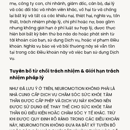
mẹ, công ty con, chi nhánh, giám đốc, cán bộ, đại lý
và các đối tác và nhân viên khác, vô hại từ và chống
lại bất kỳ và tất cả các khiếu nại, thiệt hại, nghĩa vụ, tổn
thất, trách nhiệm pháp lý, chi phí hoặc nợ, bao gồm
nhưng không giới hạn ở phí luật sư hợp lý, được thực
hiện bởi bất kỳ bên thứ ba nào do hoặc phát sinh từ
tài khoản của bạn, sử dụng Dịch vụ, hoặc vi phạm Điều
khoản. Nghĩa vụ bảo vệ và bồi thường này sẽ vẫn tồn
tại trong các Điều khoản này và việc bạn sử dụng Dịch
vụ.
Tuyên bố từ chối trách nhiệm & Giới hạn trách
nhiệm pháp lý
NHƯ ĐÃ LƯU Ý Ở TRÊN, NEUROMOTION KHÔNG PHẢI LÀ
NHÀ CUNG CẤP DỊCH VỤ CHĂM SÓC SỨC KHỎE TÂM
THẦN ĐƯỢC CẤP PHÉP VÀ DỊCH VỤ NÀY KHÔNG NÊN
ĐƯỢC SỬ DỤNG ĐỂ THAY THẾ CHO SỨC KHỎE TÂM
THẦN ĐỦ ĐIỀU KIỆN HOẶC CHĂM SÓC Y TẾ KHÁC. TRỪ
KHI ĐƯỢC QUY ĐỊNH RÕ RÀNG TRONG CÁC ĐIỀU KHOẢN
NÀY, NEUROMOTION KHÔNG ĐƯA RA BẤT KỲ TUYÊN BỐ