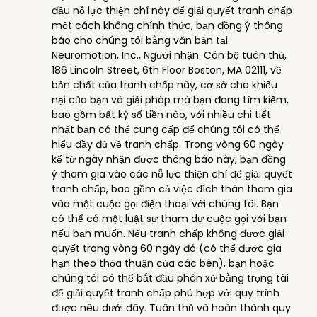
đầu nỗ lực thiện chí này để giải quyết tranh chấp
một cách không chính thức, bạn đồng ý thông
báo cho chúng tôi bằng văn bản tại
Neuromotion, Inc., Người nhận: Cán bộ tuân thủ,
186 Lincoln Street, 6th Floor Boston, MA 02111, về
bản chất của tranh chấp này, cơ sở cho khiếu
nại của bạn và giải pháp mà bạn đang tìm kiếm,
bao gồm bất kỳ số tiền nào, với nhiều chi tiết
nhất bạn có thể cung cấp để chúng tôi có thể
hiểu đầy đủ về tranh chấp. Trong vòng 60 ngày
kể từ ngày nhận được thông báo này, bạn đồng
ý tham gia vào các nỗ lực thiện chí để giải quyết
tranh chấp, bao gồm cả việc đích thân tham gia
vào một cuộc gọi điện thoại với chúng tôi. Bạn
có thể có một luật sư tham dự cuộc gọi với bạn
nếu bạn muốn. Nếu tranh chấp không được giải
quyết trong vòng 60 ngày đó (có thể được gia
hạn theo thỏa thuận của các bên), bạn hoặc
chúng tôi có thể bắt đầu phân xử bằng trọng tài
để giải quyết tranh chấp phù hợp với quy trình
được nêu dưới đây. Tuân thủ và hoàn thành quy