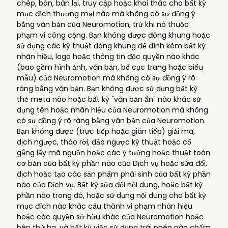
chép, bán, bán lại, truy cập hoặc khai thác cho bất kỳ
mục đích thương mại nào mà không có sự đồng ý
bằng văn bản của Neuromotion, trừ khi nó thuộc
phạm vi công cộng. Bạn không được đóng khung hoặc
sử dụng các kỹ thuật đóng khung để đính kèm bất kỳ
nhãn hiệu, logo hoặc thông tin độc quyền nào khác
(bao gồm hình ảnh, văn bản, bố cục trang hoặc biểu
mẫu) của Neuromotion mà không có sự đồng ý rõ
ràng bằng văn bản. Bạn không được sử dụng bất kỳ
thẻ meta nào hoặc bất kỳ "văn bản ẩn" nào khác sử
dụng tên hoặc nhãn hiệu của Neuromotion mà không
có sự đồng ý rõ ràng bằng văn bản của Neuromotion.
Bạn không được (trực tiếp hoặc gián tiếp) giải mã,
dịch ngược, tháo rời, đảo ngược kỹ thuật hoặc cố
gắng lấy mã nguồn hoặc các ý tưởng hoặc thuật toán
cơ bản của bất kỳ phần nào của Dịch vụ hoặc sửa đổi,
dịch hoặc tạo các sản phẩm phái sinh của bất kỳ phần
nào của Dịch vụ. Bất kỳ sửa đổi nội dung, hoặc bất kỳ
phần nào trong đó, hoặc sử dụng nội dung cho bất kỳ
mục đích nào khác cấu thành vi phạm nhãn hiệu
hoặc các quyền sở hữu khác của Neuromotion hoặc
bên thứ ba, và bất kỳ việc sử dụng trái phép nào chấm