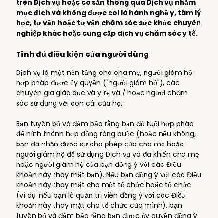
trên Dịch vụ hoặc có sẵn thông qua Dịch vụ nhằm
mục đích và không được coi là hành nghề y, tâm lý
học, tư vấn hoặc tư vấn chăm sóc sức khỏe chuyên
nghiệp khác hoặc cung cấp dịch vụ chăm sóc y tế.
Tính đủ điều kiện của người dùng
Dịch vụ là một nền tảng cho cha mẹ, người giám hộ
hợp pháp được ủy quyền ("người giám hộ"), các
chuyên gia giáo dục và y tế và / hoặc người chăm
sóc sử dụng với con cái của họ.
Bạn tuyên bố và đảm bảo rằng bạn đủ tuổi hợp pháp
để hình thành hợp đồng ràng buộc (hoặc nếu không,
bạn đã nhận được sự cho phép của cha mẹ hoặc
người giám hộ để sử dụng Dịch vụ và đã khiến cha mẹ
hoặc người giám hộ của bạn đồng ý với các Điều
khoản này thay mặt bạn). Nếu bạn đồng ý với các Điều
khoản này thay mặt cho một tổ chức hoặc tổ chức
(ví dụ: nếu bạn là quản trị viên đồng ý với các Điều
khoản này thay mặt cho tổ chức của mình), bạn
tuyên bố và đảm bảo rằng bạn được ủy quyền đồng ý