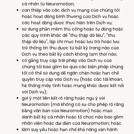
cá nhân từ Neuromotion;
can thiệp vào các dịch vụ mạng của chúng tôi
hoặc hoạt động bình thường của Dịch vụ hoặc
các hoạt động được thực hiện trên Dịch vụ;
sử dụng phần mềm thủ công hoặc tự động hoặc
các quy trình khác để "thu thập dữ liệu", "thu
thập dữ liệu", lập chỉ mục hoặc lưu trữ hoặc lưu
trữ thông tin thu được từ bất kỳ trang nào của
Dịch vụ theo bất kỳ cách không tạm thời nào;
cố gắng truy cập trái phép vào Dịch vụ của
chúng tôi bao gồm bỏ qua các biện pháp chúng
tôi có thể sử dụng để ngăn chặn hoặc hạn chế
quyền truy cập vào Dịch vụ (hoặc các tài khoản,
hệ thống máy tính hoặc mạng khác được kết nối
với Dịch vụ);
gợi ý một liên kết rõ ràng hoặc ngụ ý với
Neuromotion (mà không có sự cho phép rõ ràng
bằng văn bản của Neuromotion) hoặc mạo
danh bất kỳ cá nhân hoặc tổ chức nào bao gồm
nhân viên hoặc đại diện của Neuromotion; hoặc
làm suy yếu hoặc hạn chế khả năng vận hành