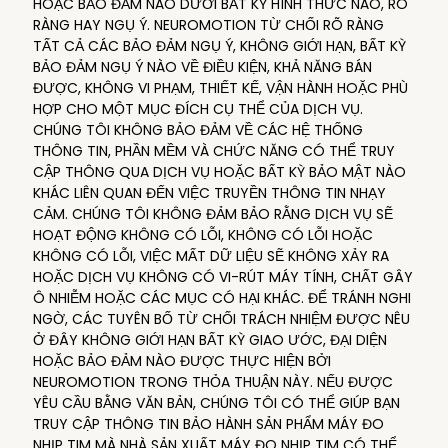
HOẶC BẢO ĐẢM NÀO DƯỚI BẤT KỲ HÌNH THỨC NÀO, RÕ
RÀNG HAY NGỤ Ý. NEUROMOTION TỪ CHỐI RÕ RÀNG
TẤT CẢ CÁC BẢO ĐẢM NGỤ Ý, KHÔNG GIỚI HẠN, BẤT KỲ
BẢO ĐẢM NGỤ Ý NÀO VỀ ĐIỀU KIỆN, KHẢ NĂNG BÁN
ĐƯỢC, KHÔNG VI PHẠM, THIẾT KẾ, VẬN HÀNH HOẶC PHÙ
HỢP CHO MỘT MỤC ĐÍCH CỤ THỂ CỦA DỊCH VỤ.
CHÚNG TÔI KHÔNG BẢO ĐẢM VỀ CÁC HỆ THỐNG
THÔNG TIN, PHẦN MỀM VÀ CHỨC NĂNG CÓ THỂ TRUY
CẬP THÔNG QUA DỊCH VỤ HOẶC BẤT KỲ BẢO MẬT NÀO
KHÁC LIÊN QUAN ĐẾN VIỆC TRUYỀN THÔNG TIN NHẠY
CẢM. CHÚNG TÔI KHÔNG ĐẢM BẢO RẰNG DỊCH VỤ SẼ
HOẠT ĐỘNG KHÔNG CÓ LỖI, KHÔNG CÓ LỖI HOẶC
KHÔNG CÓ LỖI, VIỆC MẤT DỮ LIỆU SẼ KHÔNG XẢY RA
HOẶC DỊCH VỤ KHÔNG CÓ VI-RÚT MÁY TÍNH, CHẤT GÂY
Ô NHIỄM HOẶC CÁC MỤC CÓ HẠI KHÁC. ĐỂ TRÁNH NGHI
NGỜ, CÁC TUYÊN BỐ TỪ CHỐI TRÁCH NHIỆM ĐƯỢC NÊU
Ở ĐÂY KHÔNG GIỚI HẠN BẤT KỲ GIAO ƯỚC, ĐẠI DIỆN
HOẶC BẢO ĐẢM NÀO ĐƯỢC THỰC HIỆN BỞI
NEUROMOTION TRONG THỎA THUẬN NÀY. NẾU ĐƯỢC
YÊU CẦU BẰNG VĂN BẢN, CHÚNG TÔI CÓ THỂ GIÚP BẠN
TRUY CẬP THÔNG TIN BẢO HÀNH SẢN PHẨM MÁY ĐO
NHỊP TIM MÀ NHÀ SẢN XUẤT MÁY ĐO NHỊP TIM CÓ THỂ