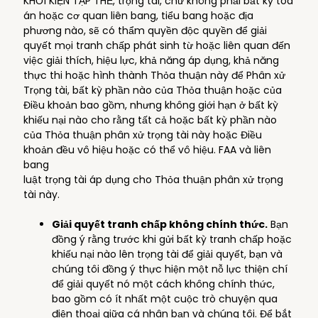
KHỞI KIỆN TẬP THỂ, trọng tài, chứ không phải bất kỳ tòa
án hoặc cơ quan liên bang, tiểu bang hoặc địa
phương nào, sẽ có thẩm quyền độc quyền để giải
quyết mọi tranh chấp phát sinh từ hoặc liên quan đến
việc giải thích, hiệu lực, khả năng áp dụng, khả năng
thực thi hoặc hình thành Thỏa thuận này để Phân xử
Trọng tài, bất kỳ phần nào của Thỏa thuận hoặc của
Điều khoản bao gồm, nhưng không giới hạn ở bất kỳ
khiếu nại nào cho rằng tất cả hoặc bất kỳ phần nào
của Thỏa thuận phân xử trọng tài này hoặc Điều
khoản đều vô hiệu hoặc có thể vô hiệu. FAA và liên
bang
luật trọng tài áp dụng cho Thỏa thuận phân xử trọng
tài này.
Giải quyết tranh chấp không chính thức.
Bạn
đồng ý rằng trước khi gửi bất kỳ tranh chấp hoặc
khiếu nại nào lên trọng tài để giải quyết, bạn và
chúng tôi đồng ý thực hiện một nỗ lực thiện chí
để giải quyết nó một cách không chính thức,
bao gồm có ít nhất một cuộc trò chuyện qua
điện thoại giữa cá nhân bạn và chúng tôi. Để bắt