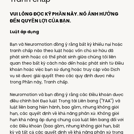
VUI LÒNG ĐỌC KỸ PHẦN NÀY. NÓ ẢNH HƯỞNG
ĐẾN QUYỀN LỢI CỦA BẠN.
Luật áp dụng
Bạn và Neuromotion đồng ý rằng bất kỳ khiếu nại hoặc
tranh chấp nào theo luật hoặc vốn chủ sở hữu đã
phát sinh hoặc có thể phát sinh giữa chúng tôi liên
quan theo bất kỳ cách nào đến hoặc phát sinh từ Điều
khoản hoặc việc bạn sử dụng hoặc truy cập vào Dịch
vụ sẽ được giải quyết theo các quy định được nêu
trong Phần này, Tranh chấp.
Neuromotion và bạn đồng ý rằng các Điều khoản được
điều chỉnh bởi Đạo luật Trọng tài Liên bang ("FAA") và
luật liên bang hiện hành, bao gồm, nhưng không giới
hạn, các quyết định về khả năng phân xử. Không giới
hạn khả năng áp dụng chung của luật liên bang đối với
các Điều khoản (bao gồm, nhưng không giới hạn, bất
kỳ và tất cả các quyết định về khả năng phân xử trọng