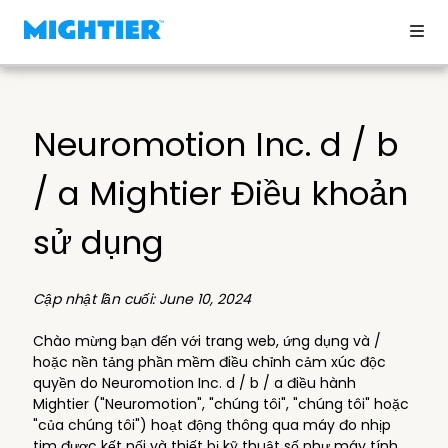
Neuromotion Inc. d / b
/ a Mightier Điều khoản
sử dụng
Cập nhật lần cuối: June 10, 2024
Chào mừng bạn đến với trang web, ứng dụng và /
hoặc nền tảng phần mềm điều chỉnh cảm xúc độc
quyền do Neuromotion Inc. d / b / a điều hành
Mightier ("Neuromotion", "chúng tôi", "chúng tôi" hoặc
"của chúng tôi") hoạt động thông qua máy đo nhịp
tim được kết nối và thiết bị kỹ thuật số như máy tính