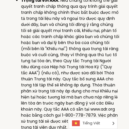
Trọng tài với AAA.
Nếu chúng tôi không thể giải
quyết tranh chấp thông qua quy trình giải quyết
tranh chấp không chính thức bắt buộc được mô
tả trong tài liệu này và ngoại trừ được quy định
dưới đây, bạn và chúng tôi đồng ý rằng chúng
tôi sẽ giải quyết mọi tranh cãi, khiếu nại, phản tố
hoặc các tranh chấp khác giữa bạn và chúng tôi
hoặc bạn và đại lý bên thứ ba của chúng tôi
(mỗi bên là "Khiếu nại") thông qua trọng tài ràng
buộc và cuối cùng, thay vì thông qua thủ tục tố
tụng tại tòa án, theo Quy tắc Trọng tài Người
tiêu dùng của Hiệp hội Trọng tài Hoa Kỳ ("Quy
tắc AAA") (nếu có), như được sửa đổi bởi Thỏa
thuận Trọng tài này. Quy tắc bổ sung AAA cho
trọng tài tập thể sẽ không áp dụng. Thỏa thuận
phân xử trọng tài này áp dụng cho mọi Khiếu nại
hiện tại hoặc tương lai mà bạn chưa nộp riêng lẻ
lên tòa án trước ngày bạn đồng ý với các Điều
khoản này. Quy tắc AAA có sẵn tại www.adr.org
hoặc bằng cách gọi 1-800-778-7879. Việc phân
xử trọng tài sẽ được xét xử và xác định bởi một
Tiếng Việt
trọng tài viên duy nhất. Trọng tài sẽ quyết định