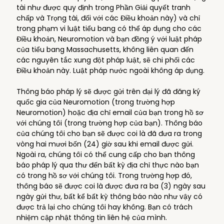
tài như được quy định trong Phần Giải quyết tranh
chấp và Trọng tài, đối với các Điều khoản này) và chỉ
trong phạm vi luật tiểu bang có thể áp dụng cho các
Điều khoản, Neuromotion và bạn đồng ý với luật pháp
của tiểu bang Massachusetts, không liên quan đến
các nguyên tắc xung đột pháp luật, sẽ chi phối các
Điều khoản này. Luật pháp nước ngoài không áp dụng.
Thông báo pháp lý sẽ được gửi trên đại lý đã đăng ký
quốc gia của Neuromotion (trong trường hợp
Neuromotion) hoặc địa chỉ email của bạn trong hồ sơ
với chúng tôi (trong trường hợp của bạn). Thông báo
của chúng tôi cho bạn sẽ được coi là đã đưa ra trong
vòng hai mươi bốn (24) giờ sau khi email được gửi.
Ngoài ra, chúng tôi có thể cung cấp cho bạn thông
báo pháp lý qua thư đến bất kỳ địa chỉ thực nào bạn
có trong hồ sơ với chúng tôi. Trong trường hợp đó,
thông báo sẽ được coi là được đưa ra ba (3) ngày sau
ngày gửi thư, bất kể bất kỳ thông báo nào như vậy có
được trả lại cho chúng tôi hay không. Bạn có trách
nhiệm cập nhật thông tin liên hệ của mình.