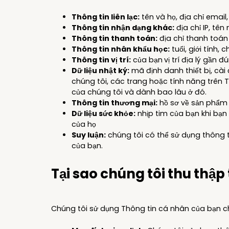
Thông tin liên lạc:
tên và họ, địa chỉ email,
Thông tin nhận dạng khác:
địa chỉ IP, tê
Thông tin thanh toán:
địa chỉ thanh toán
Thông tin nhân khẩu học:
tuổi, giới tính,
Thông tin vị trí:
của bạn
vị trí địa lý gần đ
Dữ liệu nhật ký:
mã định danh thiết bị, cài 
chúng tôi, các trang hoặc tính năng trên
của chúng tôi và dành bao lâu ở đó.
Thông tin thương mại:
hồ sơ về sản phẩm 
Dữ liệu sức khỏe:
nhịp tim của bạn khi bạn
của họ
Suy luận:
chúng tôi có thể sử dụng thông ti
của bạn.
Tại sao chúng tôi thu thập
Chúng tôi sử dụng Thông tin cá nhân của bạn c