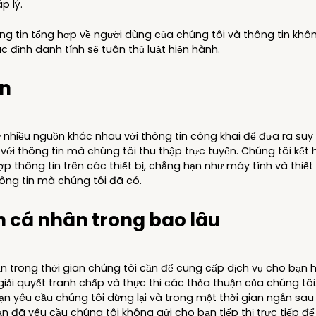
p lý.
thông tin tổng hợp về người dùng của chúng tôi và thông tin kh
ác định danh tính sẽ tuân thủ luật hiện hành.
in
 nhiều nguồn khác nhau với thông tin công khai để đưa ra suy 
với thông tin mà chúng tôi thu thập trực tuyến. Chúng tôi kết
p thông tin trên các thiết bị, chẳng hạn như máy tính và thiết
hông tin mà chúng tôi đã có.
in cá nhân trong bao lâu
ạn trong thời gian chúng tôi cần để cung cấp dịch vụ cho bạn h
iải quyết tranh chấp và thực thi các thỏa thuận của chúng tôi
hi bạn yêu cầu chúng tôi dừng lại và trong một thời gian ngắn s
ạn đã yêu cầu chúng tôi không gửi cho bạn tiếp thị trực tiếp đ