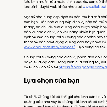
Nếu bạn muốn xóa hoặc chặn cookie, bạn có thể 
loại trình duyệt web khác nhau tại
www.allabout
Một số nhà cung cấp dịch vụ bên thứ ba mà chú
của bạn. Các nhà cung cấp dịch vụ này có thể sử 
tháng, và chủ đề của quảng cáo được nhấp hoặc
cáo về các dịch vụ có khả năng khiến bạn quan 
dịch vụ của chúng tôi sử dụng các cookie này 
thêm về các hoạt động quảng cáo này hoặc để t
www.aboutads.info/choices/
. Bạn cũng có thể 
Chúng tôi sử dụng các dịch vụ phân tích do Goo
hoặc sử dụng các Trang web của chúng tôi, vui 
cụ từ chối có sẵn tại
https://tools.google.com/
Lựa chọn của bạn
Từ chối. Chúng tôi có thể gửi cho bạn bản tin và
quảng cáo như vậy từ chúng tôi, bạn sẽ có cơ h
trong email bạn nhận được). Chúng tôi cần gửi c