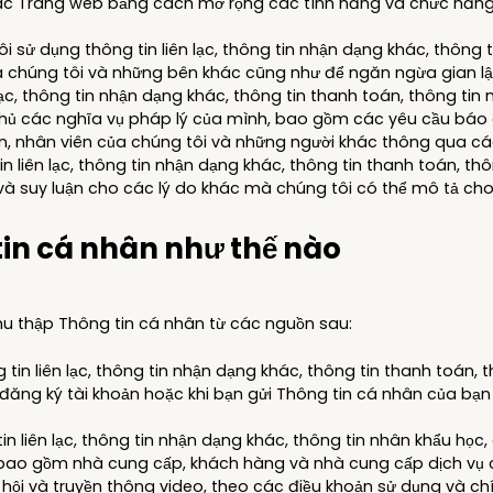
 các Trang web bằng cách mở rộng các tính năng và chức năn
 sử dụng thông tin liên lạc, thông tin nhận dạng khác, thông tin
chúng tôi và những bên khác cũng như để ngăn ngừa gian lận, 
ạc, thông tin nhận dạng khác, thông tin thanh toán, thông tin nhâ
 thủ các nghĩa vụ pháp lý của mình, bao gồm các yêu cầu báo 
ản, nhân viên của chúng tôi và những người khác thông qua các
 liên lạc, thông tin nhận dạng khác, thông tin thanh toán, thông
ý và suy luận cho các lý do khác mà chúng tôi có thể mô tả cho
tin cá nhân như thế nào
thu thập Thông tin cá nhân từ các nguồn sau:
 tin liên lạc, thông tin nhận dạng khác, thông tin thanh toán,
n đăng ký tài khoản hoặc khi bạn gửi Thông tin cá nhân của bạ
n liên lạc, thông tin nhận dạng khác, thông tin nhân khẩu học, d
, bao gồm nhà cung cấp, khách hàng và nhà cung cấp dịch vụ 
hội và truyền thông video, theo các điều khoản sử dụng và c