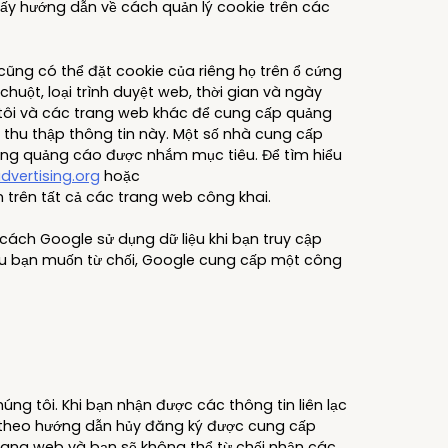
hấy hướng dẫn về cách quản lý cookie trên các
ng có thể đặt cookie của riêng họ trên ổ cứng
huột, loại trình duyệt web, thời gian và ngày
tôi và các trang web khác để cung cấp quảng
thu thập thông tin này. Một số nhà cung cấp
động quảng cáo được nhắm mục tiêu. Để tìm hiểu
vertising.org
hoặc
 trên tất cả các trang web công khai.
cách Google sử dụng dữ liệu khi bạn truy cập
u bạn muốn từ chối, Google cung cấp một công
ng tôi. Khi bạn nhận được các thông tin liên lạc
m theo hướng dẫn hủy đăng ký được cung cấp
Trang web và bạn sẽ không thể từ chối nhận các