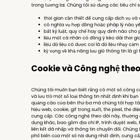
trong tương lai. Chúng tôi sử dụng các tiêu chí s
thời gian cần thiết để cung cấp dịch vụ v
có nghĩa vụ hợp đồng hoặc pháp lý nào yêu
bất kỳ luật, quy chế hay quy định nào cho p
liệu một cá nhân có đồng ý kéo dài thời gi
liệu dữ liệu có được coi là dữ liệu nhạy cả
kỳ vọng về khả năng lưu giữ thông tin là gì
Cookie và Công nghệ theo
Chúng tôi muốn bạn biết rằng có một số công cụ
và lưu trữ một số loại thông tin nhất định khi b
quảng cáo của bên thứ ba mà chúng tôi hợp tác) 
hiệu web, cookie, gif trong suốt, thẻ pixel, thẻ 
cung cấp. Các công nghệ theo dõi này, thường đ
dụng khác, bao gồm địa chỉ IP, trình duyệt web
liên kết đã nhấp và thông tin chuyển đổi. Chúng
phổ biến của một số nội dung nhất định, cung c