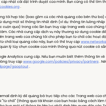
cập nhật cài đặt trình duyệt của mình. Bạn cũng có thể tìm t
cookies.org
.
ng tôi hợp tác (bao gồm cả các nhà quảng cáo bên thứ ba) cũ
dụng một số thông tin nhất định (ví dụ: thông tin luồng nhấp c
 cuộn qua) trong các lần bạn truy cập trang web của chúng 
tâm. Các nhà cung cấp dịch vụ này thường sử dụng cookie để 
trên trang web của chúng tôi cho phép bạn từ chối các hoạt 
ừ chối loại quảng cáo này, bạn có thể truy cập
www.networkad
quản lý tùy chọn cookie của mình thông qua nút cookie có sẵn
gle Analytics cung cấp. Nếu bạn muốn biết thêm thông tin về 
lòng truy cập
www.google.com/policies/privacy/partners
. Nế
dlpage/gaoptout
.
 email định kỳ để quảng bá trực tiếp cho các Trang web của chú
ội "từ chối" (thông qua tài khoản của bạn hoặc bằng cách là
ho bạn một số thông tin liên lạc nhất định liên quan đến các 