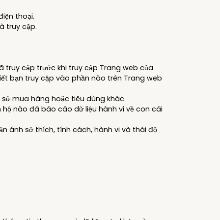
tâm
dành
điện thoại.
 cho
à truy cập.
m.
đã truy cập trước khi truy cập Trang web của
iết bạn truy cập vào phần nào trên Trang web
h sử mua hàng hoặc tiêu dùng khác.
 hộ nào đã báo cáo dữ liệu hành vi về con cái
 ánh sở thích, tính cách, hành vi và thái độ