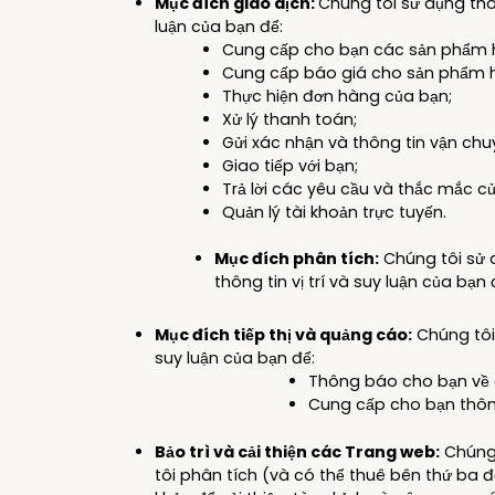
Mục đích giao dịch:
Chúng tôi sử dụng thôn
luận của bạn để:
Cung cấp cho bạn các sản phẩm h
Cung cấp báo giá cho sản phẩm ho
Thực hiện đơn hàng của bạn;
Xử lý thanh toán;
Gửi xác nhận và thông tin vận ch
Giao tiếp với bạn;
Trả lời các yêu cầu và thắc mắc c
Quản lý tài khoản trực tuyến.
Mục đích phân tích:
Chúng tôi sử d
thông tin vị trí và suy luận của bạn
Mục đích tiếp thị và quảng cáo:
Chúng tôi 
suy luận của bạn để:
Thông báo cho bạn về c
Cung cấp cho bạn thông
Bảo trì và cải thiện các Trang web:
Chúng 
tôi phân tích (và có thể thuê bên thứ ba để