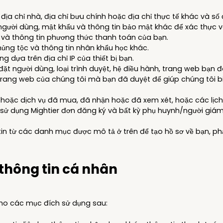
khỏe 
thần 
 địa chỉ nhà, địa chỉ bưu chính hoặc địa chỉ thực tế khác và số 
riêng
n người dùng, mật khẩu và thông tin bảo mật khác để xác thực v
trẻ e
 và thông tin phương thức thanh toán của bạn.
 chủng tộc và thông tin nhân khẩu học khác.
úng dựa trên địa chỉ IP của thiết bị bạn.
đặt người dùng, loại trình duyệt, hệ điều hành, trang web bạn 
 Trang web của chúng tôi mà bạn đã duyệt để giúp chúng tôi b
hoặc dịch vụ đã mua, đã nhận hoặc đã xem xét, hoặc các lịc
 sử dụng Mightier đơn đăng ký và bất kỳ phụ huynh/người giám
n từ các danh mục được mô tả ở trên để tạo hồ sơ về bạn, phản
 thông tin cá nhân
ho các mục đích sử dụng sau: