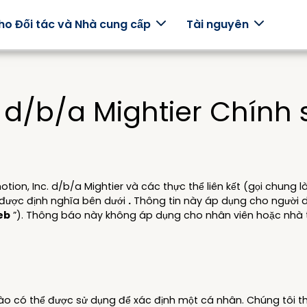
ho Đối tác và Nhà cung cấp
Tài nguyên
 d/b/a Mightier Chính
iến
Tuyển
Bác sĩ
Trường
Chư
dụng
trìn
ng câu
Hãy sử
Trò chơi
bảo
yện có
dụng
+ chương
Hỗ trợ nhân
t từ thực
Mightier .
trình
hiểm
viên của bạn
giảng dạy
bằng chương
on, Inc. d/b/a Mightier và các thực thể liên kết (gọi chung l
tier gia
được xây
tế
trình tập
h.
dựng
 được định nghĩa bên dưới
.
Thông tin này áp dụng cho người d
trung vào gia
cùng
eb
”). Thông báo này không áp dụng cho nhân viên hoặc nhà t
Cung 
đình.
nhau.
cho t
viên 
n
bạn q
truy 
vào d
vụ c
ào có thể được sử dụng để xác định một cá nhân. Chúng tôi th
sóc s