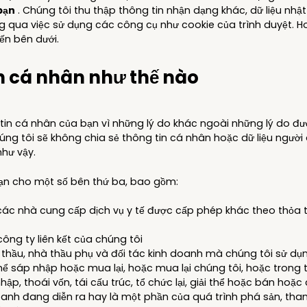
bạn
. Chúng tôi thu thập thông tin nhận dạng khác, dữ liệu nhật 
ng qua việc sử dụng các công cụ như cookie của trình duyệt.
ến bên dưới.
in cá nhân như thế nào
 tin cá nhân của bạn vì những lý do khác ngoài những lý do đ
úng tôi sẽ không chia sẻ thông tin cá nhân hoặc dữ liệu ngườ
như vậy.
 bạn cho một số bên thứ ba, bao gồm:
các nhà cung cấp dịch vụ y tế được cấp phép khác theo thỏa
ông ty liên kết của chúng tôi
 thầu, nhà thầu phụ và đối tác kinh doanh mà chúng tôi sử dụ
ể sáp nhập hoặc mua lại, hoặc mua lại chúng tôi, hoặc trong 
nhập, thoái vốn, tái cấu trúc, tổ chức lại, giải thể hoặc bán h
anh đang diễn ra hay là một phần của quá trình phá sản, thanh