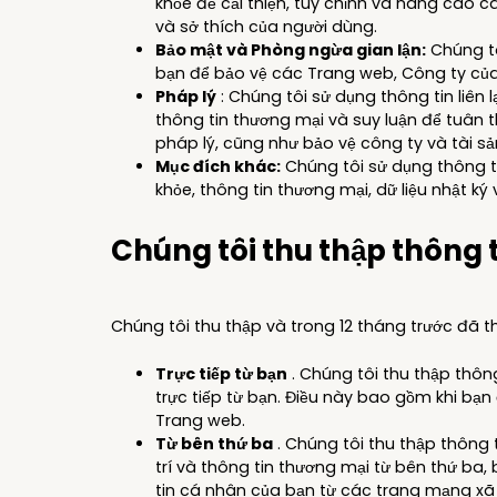
khỏe để cải thiện, tùy chỉnh và nâng cao
và sở thích của người dùng.
Bảo mật và Phòng ngừa gian lận:
Chúng tôi
bạn để bảo vệ các Trang web, Công ty của 
Pháp lý
: Chúng tôi sử dụng thông tin liên l
thông tin thương mại và suy luận để tuân
pháp lý, cũng như bảo vệ công ty và tài s
Mục đích khác:
Chúng tôi sử dụng thông tin
khỏe, thông tin thương mại, dữ liệu nhật k
Chúng tôi thu thập thông 
Chúng tôi thu thập và trong 12 tháng trước đã 
Trực tiếp từ bạn
. Chúng tôi thu thập thông
trực tiếp từ bạn. Điều này bao gồm khi bạ
Trang web.
Từ bên thứ ba
. Chúng tôi thu thập thông ti
trí và thông tin thương mại từ bên thứ ba
tin cá nhân của bạn từ các trang mạng xã 