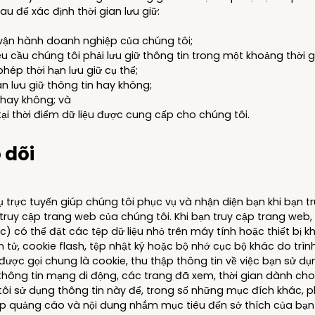
au để xác định thời gian lưu giữ:
à vận hành doanh nghiệp của chúng tôi;
 cầu chúng tôi phải lưu giữ thông tin trong một khoảng thời 
hép thời hạn lưu giữ cụ thể;
an lưu giữ thông tin hay không;
m hay không; và
 tại thời điểm dữ liệu được cung cấp cho chúng tôi.
 dõi
 trực tuyến giúp chúng tôi phục vụ và nhận diện bạn khi bạn t
ạn truy cập trang web của chúng tôi. Khi bạn truy cập trang w
có thể đặt các tệp dữ liệu nhỏ trên máy tính hoặc thiết bị kh
điện tử, cookie flash, tệp nhật ký hoặc bộ nhớ cục bộ khác do t
ược gọi chung là cookie, thu thập thông tin về việc bạn sử 
, thông tin mạng di động, các trang đã xem, thời gian dành ch
 tôi sử dụng thông tin này để, trong số những mục đích khác, p
ấp quảng cáo và nội dung nhắm mục tiêu đến sở thích của bạn 