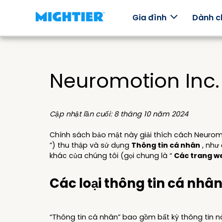
Gia đình
Dành c
Neuromotion Inc.
Cách
Trò chơi
Gói kỹ
Ý k
thức
của
năng
Nhữ
hoạt
chúng
chu
Cập nhật lần cuối: 8 tháng 10 năm 2024
Khám phá
thậ
động
tôi
cảm xúc
tế
thông qua
Chính sách bảo mật này giải thích cách Neuromoti
Migh
chơi ngoại
Làm sao
Thế giới để
đìn
”) thu thập và sử dụng
Thông tin cá nhân
, như
tuyến.
Mightier
khám phá,
khác của chúng tôi (gọi chung là “
Các trang w
Trò chơi
nhân vật
giúp trẻ
để thu
xây dựng
thập và
Các loại thông tin cá nhâ
kỹ năng
một khu
điều hòa
trò chơi
cảm xúc.
điện tử.
“Thông tin cá nhân” bao gồm bất kỳ thông tin n