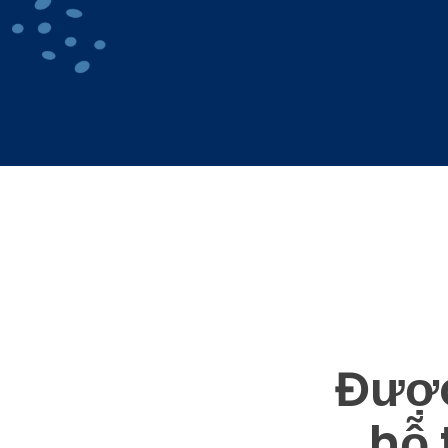
Được
hỗ 