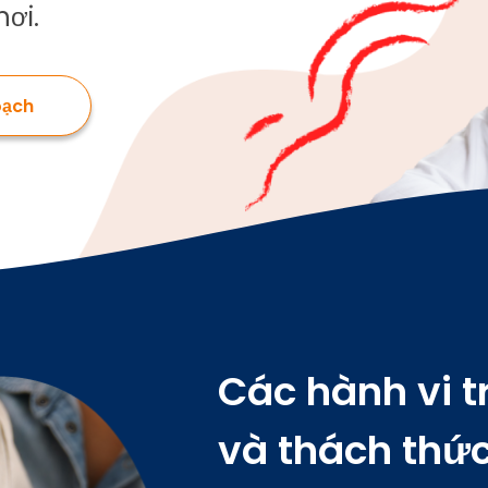
ơi.
khỏe 
thần 
riêng
trẻ e
oạch
Các hành vi t
và thách thức