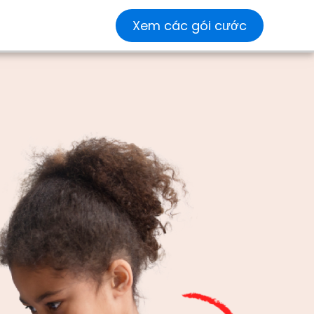
Xem các gói cước
ơng
Blog &
Nghiên
Tin tức &
h
Hoạt
cứu &
Truyền
động
Nghiên
thông
 y
cứu
Đào sâu về
Khám phá
hành vi và
các bản
Tìm hiểu về
thực hành
cập nhật,
khoa học
xây dựng kỹ
cuộc phỏng
cấp
đằng sau
năng.
vấn và
hành
Mightier .
nhiều hơn
của
nữa.
uyền
cập
ịch
hăm
ức