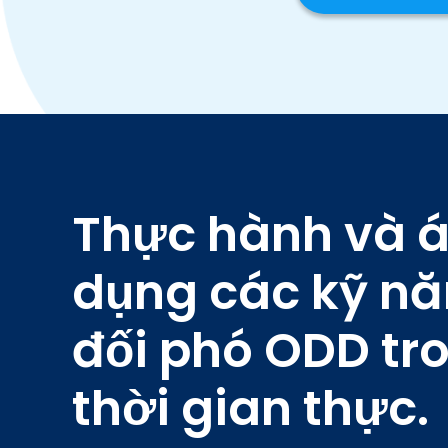
Thực hành và 
dụng các kỹ n
đối phó ODD tr
thời gian thực.