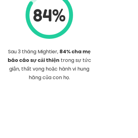
84%
Sau 3 tháng Mightier,
84% cha mẹ
báo cáo sự cải thiện
trong sự tức
giận, thất vọng hoặc hành vi hung
hăng của con họ.