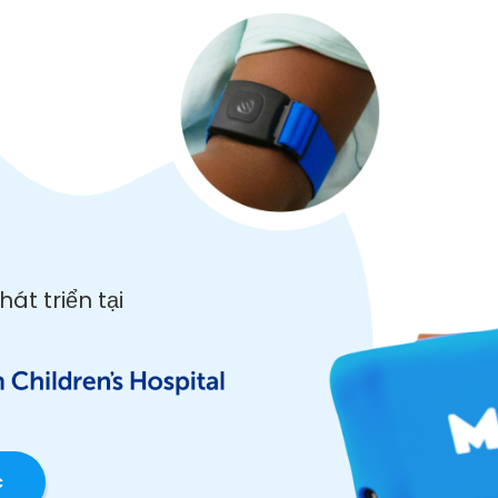
t triển tại
c