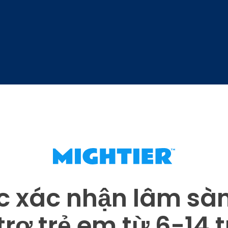
 xác nhận lâm sà
trợ trẻ em từ 6-14 t