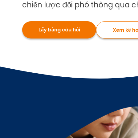
chiến lược đối phó thông qua ch
Lấy bảng câu hỏi
Xem kế h