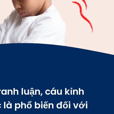
tâm
dành
 cho
m.
ranh luận, cáu kỉnh
 là phổ biến đối với