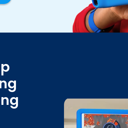
áp
ăng
ong