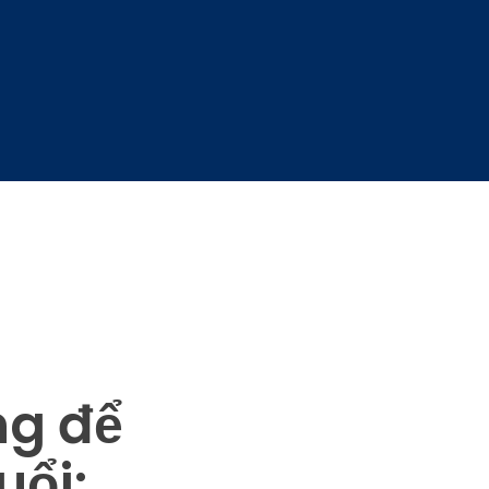
ng để
uổi: