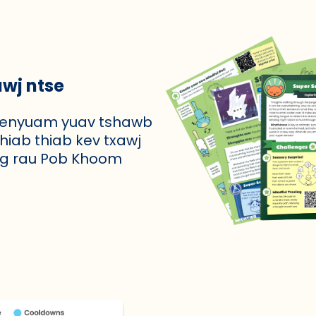
wj ntse
s menyuam yuav tshawb
shiab thiab kev txawj
rog rau Pob Khoom