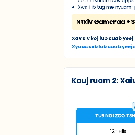
cuam tshuam cov apps.
Xws li ib tug me nyuam-
Ntxiv GamePad + $
Xav siv koj lub cuab yeej
Xyuas seb lub cuab yeej 
Kauj ruam 2: Xaiv
TUS NQI ZOO TS
12- Hlis