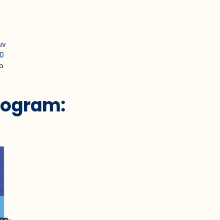
uv
90
b
rogram: