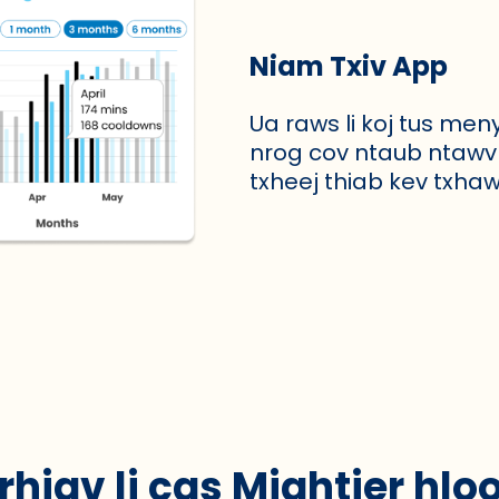
Niam Txiv App
Ua raws li koj tus me
nrog cov ntaub ntawv 
txheej thiab kev txha
hiav li cas Mightier hloo