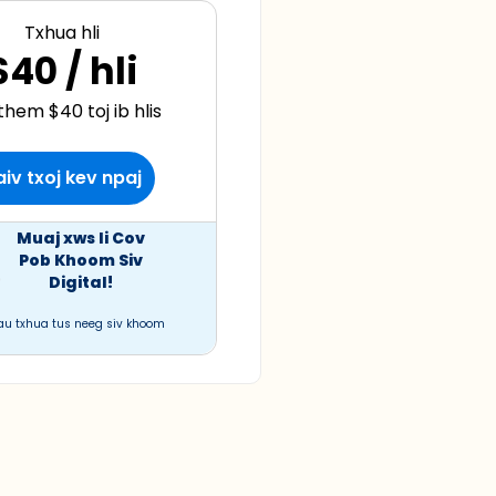
Txhua hli
$40 / hli
them $40 toj ib hlis
iv txoj kev npaj
Muaj xws li Cov
Pob Khoom Siv
Digital!
au txhua tus neeg siv khoom