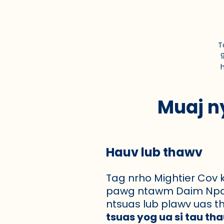
T
9
Muaj n
Hauv lub thawv
Tag nrho Mightier Cov 
pawg ntawm Daim Npav
ntsuas lub plawv uas t
tsuas yog ua si tau th