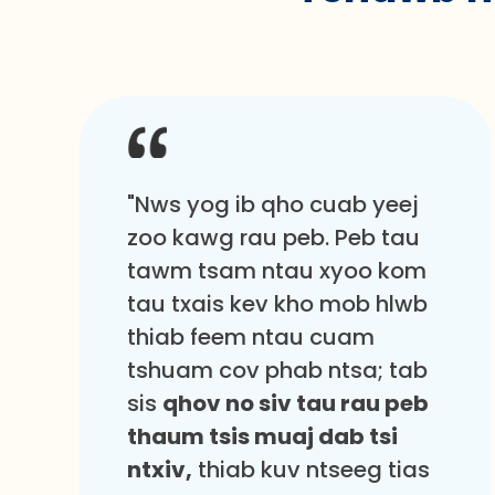
"Nws yog ib qho cuab yeej
zoo kawg rau peb. Peb tau
tawm tsam ntau xyoo kom
tau txais kev kho mob hlwb
thiab feem ntau cuam
tshuam cov phab ntsa; tab
sis
qhov no siv tau rau peb
thaum tsis muaj dab tsi
ntxiv,
thiab kuv ntseeg tias