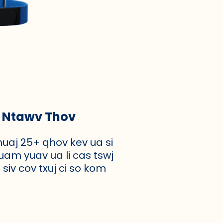
m Ntawv Thov
muaj 25+ qhov kev ua si
uam yuav ua li cas tswj
 siv cov txuj ci so kom