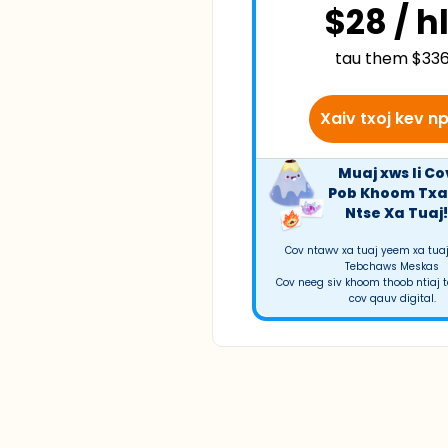
$28 / hl
tau them $33
Xaiv txoj kev np
Muaj xws li Co
Pob Khoom Txa
Ntse Xa Tuaj!
Cov ntawv xa tuaj yeem xa tua
Tebchaws Meskas
Cov neeg siv khoom thoob ntiaj t
cov qauv digital.