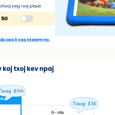
yau
phooj ywg rooj plaub
 50
sib xws li cas ntawm no.
 koj txoj kev npaj
Txuag $144
HAJ
Txuag $36
6- Hlis