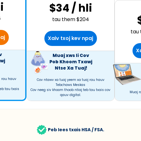
i
$34 / hli
6
tau them $204
tau 
aj
Xaiv txoj kev npaj
Xa
v
Muaj xws li Cov
wj
Pob Khoom Txawj
Ntse Xa Tuaj!
j rau hauv
Cov ntawv xa tuaj yeem xa tuaj rau hauv
Tebchaws Meskas
eb tau txais
Cov neeg siv khoom thoob ntiaj teb tau txais cov
Muaj r
qauv digital.
Peb lees txais HSA / FSA.