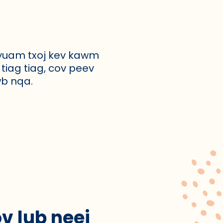
nyuam txoj kev kawm
tiag tiag, cov peev
wb nqa.
v lub neej