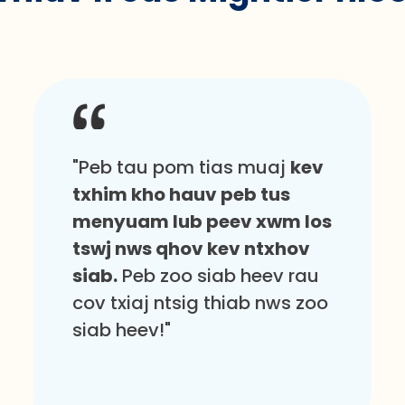
"Peb tau pom tias muaj
kev
txhim kho hauv peb tus
menyuam lub peev xwm los
tswj nws qhov kev ntxhov
siab.
Peb zoo siab heev rau
cov txiaj ntsig thiab nws zoo
siab heev!"