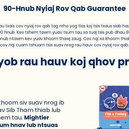
90-Hnub Nyiaj Rov Qab Guarantee
au txais cov nyiaj rov qab tag nrho yog tias koj tsis txaus siab ha
0 hnub. Kev tshem tawm yuav tsum tau xa tuaj tsis pub dhau 
hnub ntawm kev yuav khoom thawj zaug. Cov nqi xa khoom thia
cov nqi cuam tshuam tsis suav nrog rau hauv cov nyiaj rov qab.
yob rau hauv koj qhov p
khoom siv suav nrog ib
 Sib Tham thiab lub
hem tau.
Mightier
aum hnav lub ntsuas