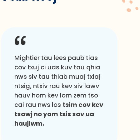
Mightier tau lees paub tias
cov txuj ci uas kuv tau qhia
nws siv tau thiab muaj txiaj
ntsig, ntxiv rau kev siv lawv
hauv hom kev lom zem tso
cai rau nws los
tsim cov kev
txawj no yam tsis xav ua
haujlwm.