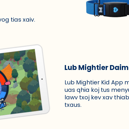
g tias xaiv.
Lub Mightier Dai
Lub Mightier Kid App 
uas qhia koj tus meny
lawv txoj kev xav thiab
txaus.