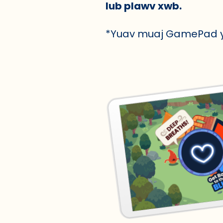
lub plawv xwb.
*Yuav muaj GamePad yo