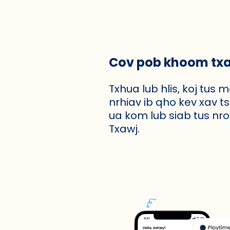
Cov pob khoom txa
Txhua lub hlis, koj tu
nrhiav ib qho kev xav t
ua kom lub siab tus n
Txawj.