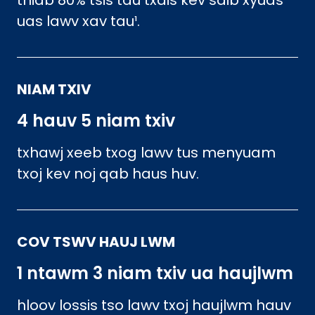
thiab 80% tsis tau txais kev saib xyuas
uas lawv xav tau¹.
NIAM TXIV
4 hauv 5 niam txiv
txhawj xeeb txog lawv tus menyuam
txoj kev noj qab haus huv.
COV TSWV HAUJ LWM
1 ntawm 3 niam txiv ua haujlwm
hloov lossis tso lawv txoj haujlwm hauv