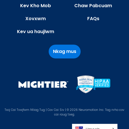
Kev Kho Mob
Chaw Pabcuam
Xovxwm
FAQs
Kev ua haujlwm
Nkag mus
Txoj Cai Tswjfwm Ntiag Tug
|
Cov Cai Siv
| © 2026 Neuromotion Inc. Tag nrho cov
cai raug tseg.