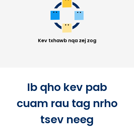
Kev txhawb nqa zej zog
Ib qho kev pab
cuam rau tag nrho
tsev neeg