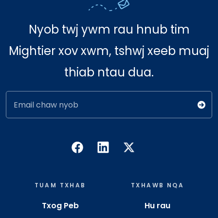
Nyob twj ywm rau hnub tim
Mightier xov xwm, tshwj xeeb muaj
thiab ntau dua.
Email chaw nyob
TUAM TXHAB
TXHAWB NQA
Txog Peb
Hu rau