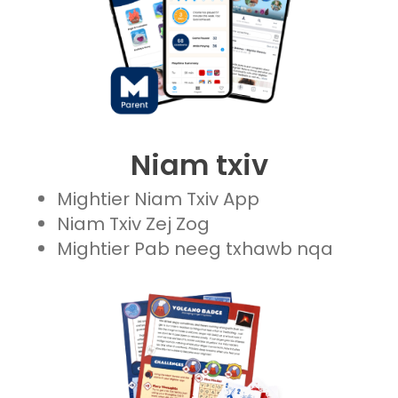
Niam txiv
Mightier Niam Txiv App
Niam Txiv Zej Zog
Mightier Pab neeg txhawb nqa