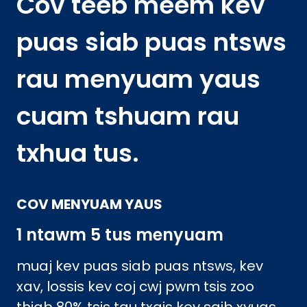
Cov teeb meem kev
puas siab puas ntsws
rau menyuam yaus
cuam tshuam rau
txhua tus.
COV MENYUAM YAUS
1 ntawm 5 tus menyuam
muaj kev puas siab puas ntsws, kev
xav, lossis kev coj cwj pwm tsis zoo