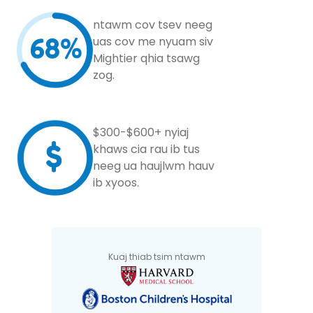
ntawm cov tsev neeg
68%
uas cov me nyuam siv
Mightier qhia tsawg
zog.
$300-$600+ nyiaj
$
khaws cia rau ib tus
neeg ua haujlwm hauv
ib xyoos.
Kuaj thiab tsim ntawm