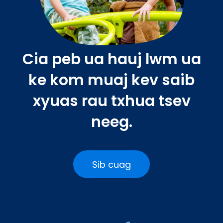
Cia peb ua hauj lwm ua
ke kom muaj kev saib
xyuas rau txhua tsev
neeg.
Sib cuag