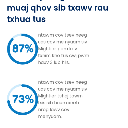
muaj qhov sib txawv rau
txhua tus
ntawm cov tsev neeg
uas cov me nyuam siv
87%
Mightier pom kev
txhim kho tus cwj pwm
hauv 3 lub hlis.
ntawm cov tsev neeg
uas cov me nyuam siv
73%
Mightier tshaj tawm
tsis sib haum xeeb
nrog lawv cov
menyuam.