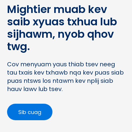
Mightier muab kev
saib xyuas txhua lub
sijhawm, nyob qhov
twg.
Cov menyuam yaus thiab tsev neeg
tau txais kev txhawb nqa kev puas siab
puas ntsws los ntawm kev nplij siab
hauv lawv lub tsev.
Sib cuag