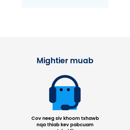
Mightier muab
Cov neeg siv khoom txhawb
nqa thiab kev pabcuam