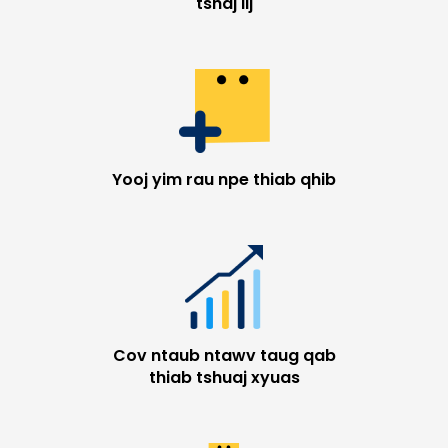
tshaj lij
Yooj yim rau npe thiab qhib
Cov ntaub ntawv taug qab
thiab tshuaj xyuas