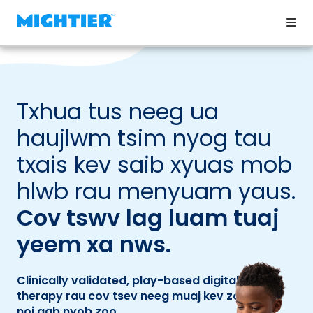
Txhua tus neeg ua
haujlwm tsim nyog tau
txais kev saib xyuas mob
hlwb rau menyuam yaus.
Cov tswv lag luam tuaj
yeem xa nws.
Clinically validated, play-based digital
therapy rau cov tsev neeg muaj kev zoo siab,
noj qab nyob zoo.