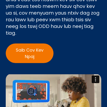
yim daws teeb meem hauv qhov kev
ua si, cov menyuam yaus ntxiv dag zog
rau lawv lub peev xwm thiab tsis siv
neeg los tswj ODD hauv lub neej tiag
tiag.
Saib Cov Kev
Npaj