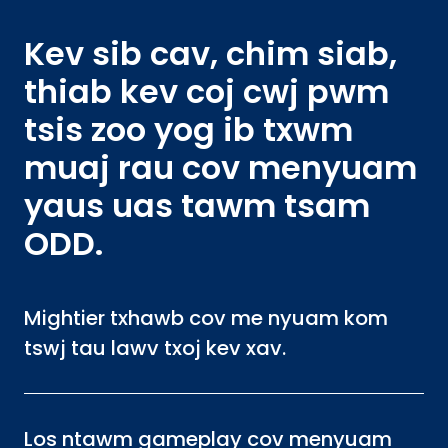
Kev sib cav, chim siab,
thiab kev coj cwj pwm
tsis zoo yog ib txwm
muaj rau cov menyuam
yaus uas tawm tsam
ODD.
Mightier txhawb cov me nyuam kom
tswj tau lawv txoj kev xav.
Los ntawm gameplay cov menyuam