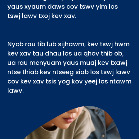
yaus xyaum daws cov tswv yim los
tswj lawv txoj kev xav.
Nyob rau tib lub sijhawm, kev tswj hwm
kev xav tau dhau los ua qhov thib ob,
ua rau menyuam yaus muaj kev txawj
ntse thiab kev ntseeg siab los tswj lawv
cov kev xav tsis yog kov yeej los ntawm
lawv.