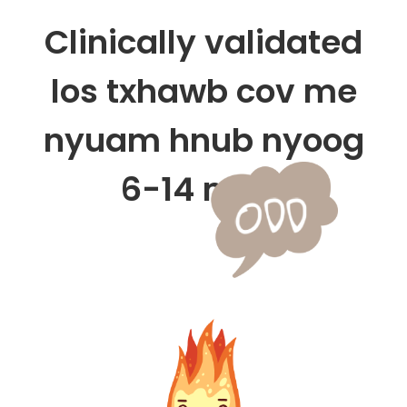
Clinically validated
los txhawb cov me
nyuam hnub nyoog
6-14 nrog: