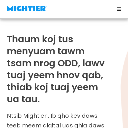
Thaum koj tus
menyuam tawm
tsam nrog ODD, lawv
tuaj yeem hnov qab,
thiab koj tuaj yeem
ua tau.
Ntsib Mightier . Ib qho kev daws
teeb meem digital uas qhia daws