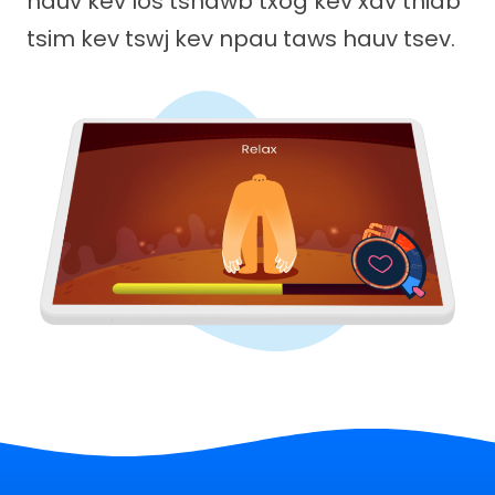
hauv kev los tshawb txog kev xav thiab
tsim kev tswj kev npau taws hauv tsev.