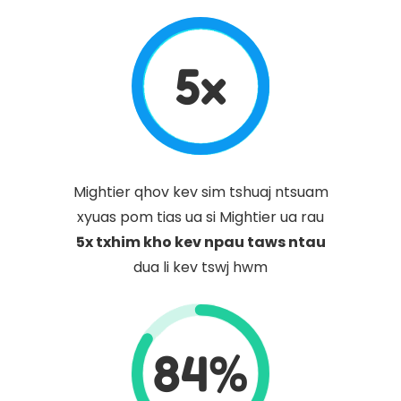
5x
Mightier qhov kev sim tshuaj ntsuam
xyuas pom tias ua si Mightier ua rau
5x txhim kho kev npau taws ntau
dua li kev tswj hwm
84%