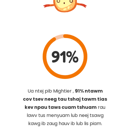
91%
Ua ntej pib Mightier ,
91% ntawm
cov tsev neeg tau tshaj tawm tias
kev npau taws cuam tshuam
rau
lawv tus menyuam lub neej tsawg
kawg ib zaug hauv ib lub lis piam.