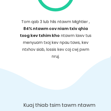
Tom qab 3 lub hlis ntawm Mightier ,
84% ntawm cov niam txiv qhia
txog kev txhim kho
ntawm lawv tus
menyuam txoj kev npau taws, kev
ntxhov siab, lossis kev coj cwj pwm
nruj.
Kuaj thiab tsim tawm ntawm