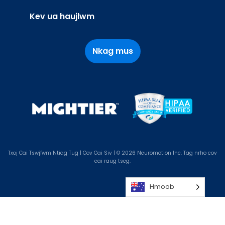
Kev ua haujlwm
Nkag mus
Txoj Cai Tswjfwm Ntiag Tug
|
Cov Cai Siv
| © 2026 Neuromotion Inc. Tag nrho cov
cai raug tseg.
Hmoob