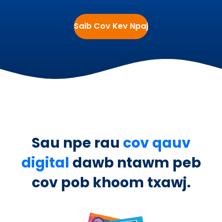
Saib Cov Kev Npaj
Sau npe rau
cov qauv
digital
dawb ntawm peb
cov pob khoom txawj.