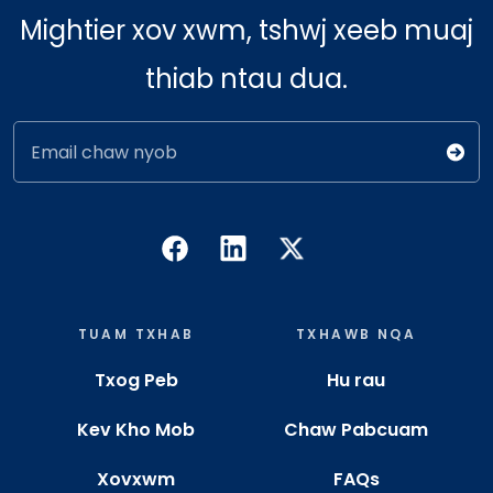
Mightier xov xwm, tshwj xeeb muaj
thiab ntau dua.
Email chaw nyob
TUAM TXHAB
TXHAWB NQA
Txog Peb
Hu rau
Kev Kho Mob
Chaw Pabcuam
Xovxwm
FAQs