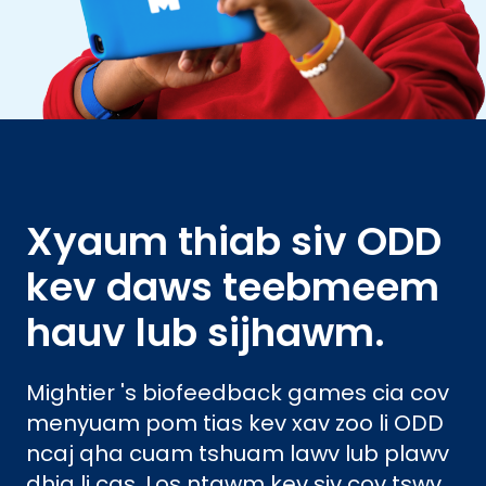
Xyaum thiab siv ODD
kev daws teebmeem
hauv lub sijhawm.
Mightier 's biofeedback games cia cov
menyuam pom tias kev xav zoo li ODD
ncaj qha cuam tshuam lawv lub plawv
dhia li cas. Los ntawm kev siv cov tswv