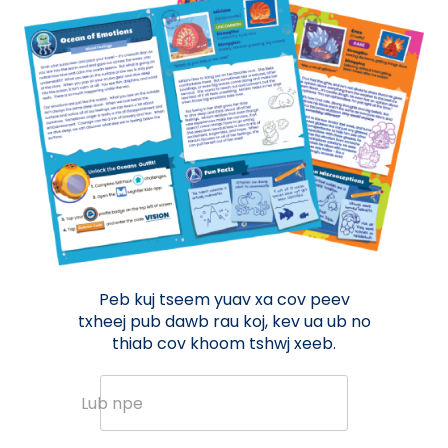
Peb kuj tseem yuav xa cov peev
txheej pub dawb rau koj, kev ua ub no
thiab cov khoom tshwj xeeb.
Lub npe