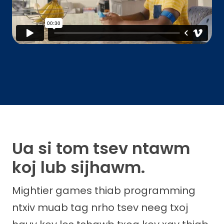
Ua si tom tsev ntawm
koj lub sijhawm.
Mightier games thiab programming
ntxiv muab tag nrho tsev neeg txoj