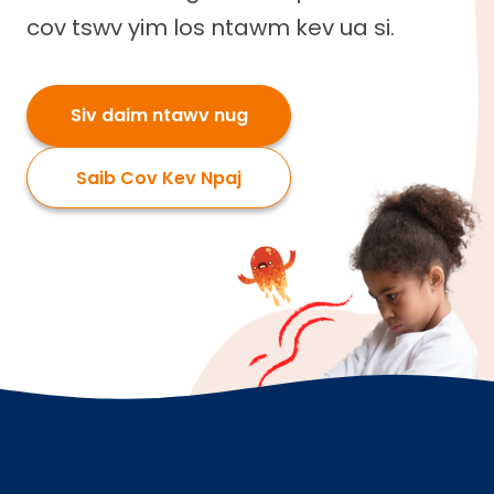
cov tswv yim los ntawm kev ua si.
Siv daim ntawv nug
Saib Cov Kev Npaj