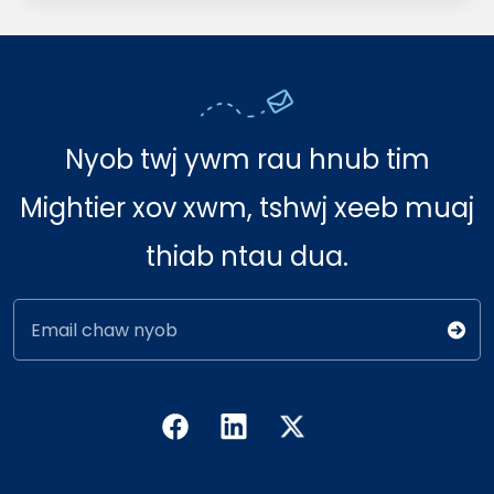
Nyob twj ywm rau hnub tim
Mightier xov xwm, tshwj xeeb muaj
thiab ntau dua.
Email chaw nyob