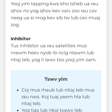
Yooj yim tapping kws kho tsheb ua rau
qhov no yog qhov kev xaiv zoo rau cov
neeg ua si nrog kev sib tw lub cev muaj
zog.
Inhibitor
Tus inhibitor ua rau satellites mus
nrawm heev nyob ib ncig ntawm lub
ntiaj teb, yog li lawv tsis yooj yim zam.
Tswv yim
Coj mus rhaub lub ntiaj teb mus
rau nws. Koj tuaj yeem hla lub
ntiaj teb.
Yog tias lub nkoj txawv teb