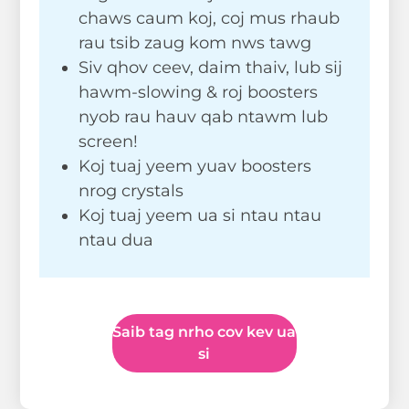
chaws caum koj, coj mus rhaub
rau tsib zaug kom nws tawg
Siv qhov ceev, daim thaiv, lub sij
hawm-slowing & roj boosters
nyob rau hauv qab ntawm lub
screen!
Koj tuaj yeem yuav boosters
nrog crystals
Koj tuaj yeem ua si ntau ntau
ntau dua
Saib tag nrho cov kev ua
si