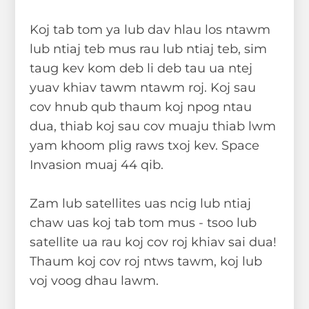
Koj tab tom ya lub dav hlau los ntawm
lub ntiaj teb mus rau lub ntiaj teb, sim
taug kev kom deb li deb tau ua ntej
yuav khiav tawm ntawm roj. Koj sau
cov hnub qub thaum koj npog ntau
dua, thiab koj sau cov muaju thiab lwm
yam khoom plig raws txoj kev. Space
Invasion muaj 44 qib.
Zam lub satellites uas ncig lub ntiaj
chaw uas koj tab tom mus - tsoo lub
satellite ua rau koj cov roj khiav sai dua!
Thaum koj cov roj ntws tawm, koj lub
voj voog dhau lawm.