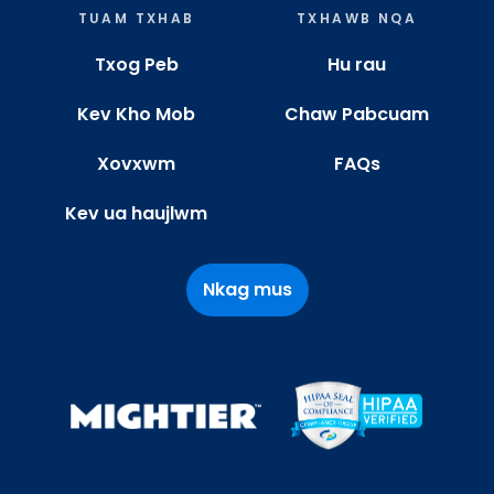
TUAM TXHAB
TXHAWB NQA
Txog Peb
Hu rau
Kev Kho Mob
Chaw Pabcuam
Xovxwm
FAQs
Kev ua haujlwm
Nkag mus