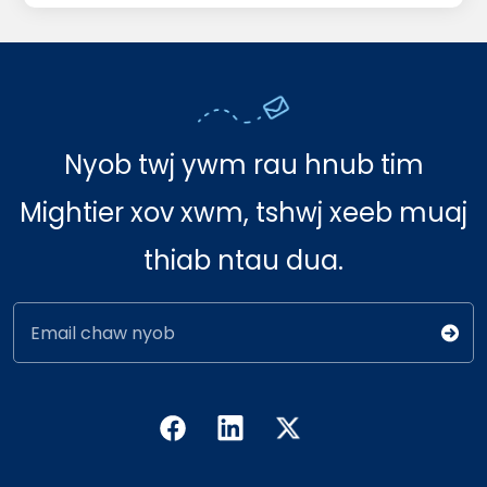
Nyob twj ywm rau hnub tim
Mightier xov xwm, tshwj xeeb muaj
thiab ntau dua.
Email chaw nyob