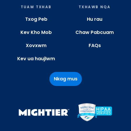
TUAM TXHAB
TXHAWB NQA
Txog Peb
Hu rau
Kev Kho Mob
Chaw Pabcuam
Xovxwm
FAQs
Kev ua haujlwm
Nkag mus