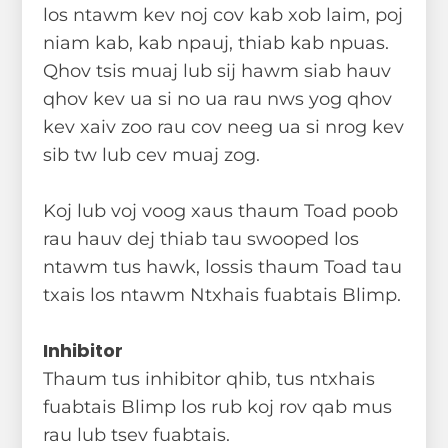
los ntawm kev noj cov kab xob laim, poj
niam kab, kab npauj, thiab kab npuas.
Qhov tsis muaj lub sij hawm siab hauv
qhov kev ua si no ua rau nws yog qhov
kev xaiv zoo rau cov neeg ua si nrog kev
sib tw lub cev muaj zog.
Koj lub voj voog xaus thaum Toad poob
rau hauv dej thiab tau swooped los
ntawm tus hawk, lossis thaum Toad tau
txais los ntawm Ntxhais fuabtais Blimp.
Inhibitor
Thaum tus inhibitor qhib, tus ntxhais
fuabtais Blimp los rub koj rov qab mus
rau lub tsev fuabtais.