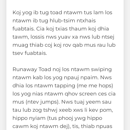
Koj yog ib tug toad ntawm tus lam los
ntawm ib tug hlub-tsim ntxhais
fuabtais. Cia koj txias thaum koj dhia
tawm, lossis nws yuav xa nws lub ntsej
muag thiab coj koj rov qab mus rau lub
tsev fuabtais.
Runaway Toad noj los ntawm swiping
ntawm kab los yog npauj npaim. Nws
dhia los ntawm tapping (me me hops)
los yog nias ntawm qhov screen ces cia
mus (ntev jumps). Nws tuaj yeem sau
tau lub zog tshwj xeeb xws li kev pom,
hippo nyiam (tus phooj ywg hippo
cawm koj ntawm dej), tis, thiab npuas