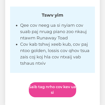
Tswv yim
Qee cov neeg ua si nyiam cov
suab paj nruag piano zoo nkauj
ntawm Runaway Toad
Cov kab tshwj xeeb kub, cov paj
ntoo golden, lossis cov qhov tsua
zais coj koj hla cov ntxaij vab
tshaus ntxiv
Saib tag nrho cov kev ua
si