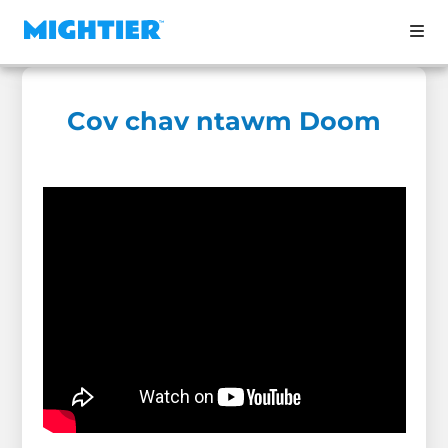
Cov chav ntawm Doom