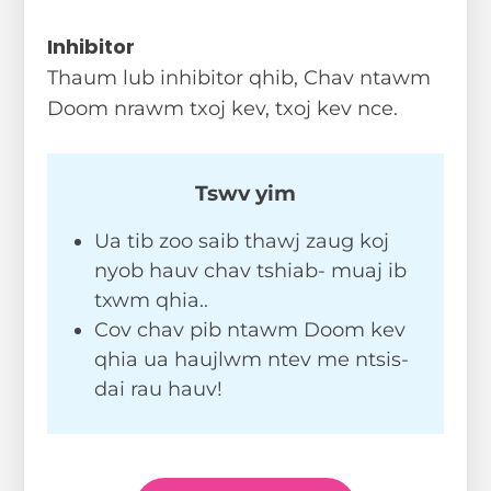
Inhibitor
Thaum lub inhibitor qhib, Chav ntawm
Doom nrawm txoj kev, txoj kev nce.
Tswv yim
Ua tib zoo saib thawj zaug koj
nyob hauv chav tshiab- muaj ib
txwm qhia..
Cov chav pib ntawm Doom kev
qhia ua haujlwm ntev me ntsis-
dai rau hauv!