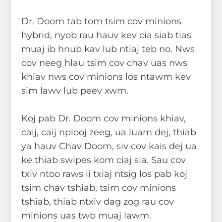
Dr. Doom tab tom tsim cov minions
hybrid, nyob rau hauv kev cia siab tias
muaj ib hnub kav lub ntiaj teb no. Nws
cov neeg hlau tsim cov chav uas nws
khiav nws cov minions los ntawm kev
sim lawv lub peev xwm.
Koj pab Dr. Doom cov minions khiav,
caij, caij nplooj zeeg, ua luam dej, thiab
ya hauv Chav Doom, siv cov kais dej ua
ke thiab swipes kom ciaj sia. Sau cov
txiv ntoo raws li txiaj ntsig los pab koj
tsim chav tshiab, tsim cov minions
tshiab, thiab ntxiv dag zog rau cov
minions uas twb muaj lawm.