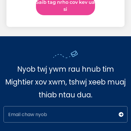
Saib tag nrho cov kev ua
si
Nyob twj ywm rau hnub tim
Mightier xov xwm, tshwj xeeb muaj
thiab ntau dua.
Email chaw nyob