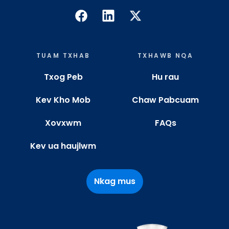
TUAM TXHAB
TXHAWB NQA
Txog Peb
Hu rau
Kev Kho Mob
Chaw Pabcuam
Xovxwm
FAQs
Kev ua haujlwm
Nkag mus