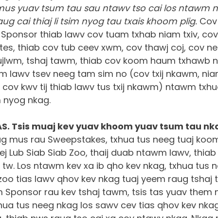
yau
us yuav tsum tau sau ntawv tso cai los ntawm nia
aug cai thiaj li tsim nyog tau txais khoom plig.
Cov
Sponsor thiab lawv cov tuam txhab niam txiv, c
tes, thiab cov tub ceev xwm, cov thawj coj, cov n
jlwm, tshaj tawm, thiab cov koom haum txhawb n
 lawv tsev neeg tam sim no (cov txij nkawm, niam
cov kwv tij thiab lawv tus txij nkawm) ntawm txh
im nyog nkag.
AS. Tsis muaj kev yuav khoom yuav tsum tau nka
g mus rau Sweepstakes, txhua tus neeg tuaj koo
eej Lub Siab Siab Zoo, thaij duab ntawm lawv, thi
b tw. Los ntawm kev xa ib qho kev nkag, txhua tus
zoo tias lawv qhov kev nkag tuaj yeem raug tsha
 Sponsor rau kev tshaj tawm, tsis tas yuav them ny
xhua tus neeg nkag los sawv cev tias qhov kev nk