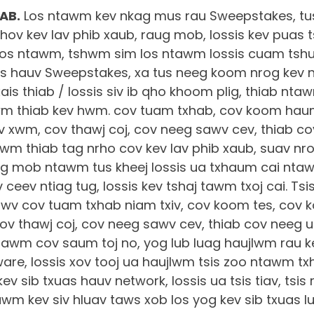
IAB.
Los ntawm kev nkag mus rau Sweepstakes, tu
hov kev lav phib xaub, raug mob, lossis kev puas t
 los ntawm, tshwm sim los ntawm lossis cuam ts
es hauv Sweepstakes, xa tus neeg koom nrog kev n
txais thiab / lossis siv ib qho khoom plig, thiab nt
hwm thiab kev hwm. cov tuam txhab, cov koom ha
ev xwm, cov thawj coj, cov neeg sawv cev, thiab c
wm thiab tag nrho cov kev lav phib xaub, suav nrog
ug mob ntawm tus kheej lossis ua txhaum cai nta
v ceev ntiag tug, lossis kev tshaj tawm txoj cai. Tsi
awv cov tuam txhab niam txiv, cov koom tes, cov 
ov thawj coj, cov neeg sawv cev, thiab cov neeg 
awm cov saum toj no, yog lub luag haujlwm rau ke
ware, lossis xov tooj ua haujlwm tsis zoo ntawm tx
kev sib txuas hauv network, lossis ua tsis tiav, tsis r
tawm kev siv hluav taws xob los yog kev sib txuas l