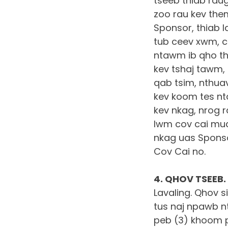
tseeb thiab rau
zoo rau kev them
Sponsor, thiab 
tub ceev xwm, c
ntawm ib qho th
kev tshaj tawm,
qab tsim, nthuav
kev koom tes nt
kev nkag, nrog 
lwm cov cai mua
nkag uas Sponsor
Cov Cai no.
4. QHOV TSEEB.
Lavaling. Qhov s
tus naj npawb 
peb (3) khoom p