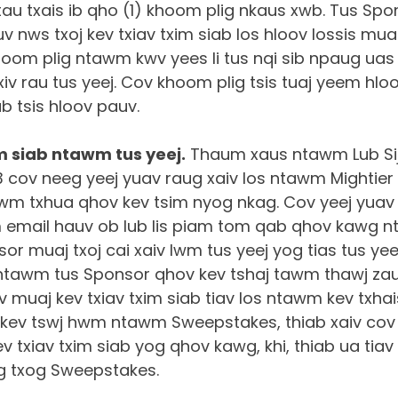
au txais ib qho (1) khoom plig nkaus xwb. Tus Spo
v nws txoj kev txiav txim siab los hloov lossis mu
oom plig ntawm kwv yees li tus nqi sib npaug uas 
iv rau tus yeej. Cov khoom plig tsis tuaj yeem hl
ab tsis hloov pauv.
im siab ntawm tus yeej.
Thaum xaus ntawm Lub S
 cov neeg yeej yuav raug xaiv los ntawm Mightier
wm txhua qhov kev tsim nyog nkag. Cov yeej yuav
 email hauv ob lub lis piam tom qab qhov kawg 
or muaj txoj cai xaiv lwm tus yeej yog tias tus yeej 
ntawm tus Sponsor qhov kev tshaj tawm thawj zau
muaj kev txiav txim siab tiav los ntawm kev txhais
kev tswj hwm ntawm Sweepstakes, thiab xaiv cov 
 txiav txim siab yog qhov kawg, khi, thiab ua tia
g txog Sweepstakes.