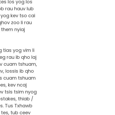
es los yog los
b rau hauv lub
yog kev tso cai
qhov zoo li rau
 them nyiaj
 tias yog vim li
g rau ib qho laj
kev cuam tshuam,
v, lossis ib qho
as cuam tshuam
es, kev ncaj
v tsis tsim nyog
takes, thiab /
es. Tus Txhawb
tes, tub ceev