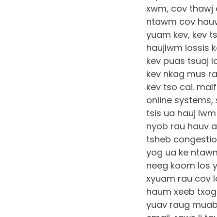
xwm, cov thawj 
ntawm cov hauv 
yuam kev, kev t
haujlwm lossis ke
kev puas tsuaj l
kev nkag mus rau
kev tso cai. ma
online systems,
tsis ua hauj lw
nyob rau hauv a
tsheb congestion
yog ua ke ntawm
neeg koom los 
xyuam rau cov l
haum xeeb txog 
yuav raug muab 