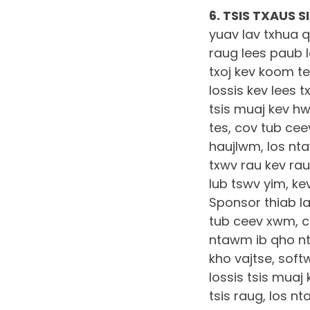
6. TSIS TXAUS S
yuav lav txhua q
raug lees paub
txoj kev koom t
lossis kev lees 
tsis muaj kev 
tes, cov tub ce
haujlwm, los nta
txwv rau kev ra
lub tswv yim, ke
Sponsor thiab l
tub ceev xwm, c
ntawm ib qho nt
kho vajtse, soft
lossis tsis muaj 
tsis raug, los n