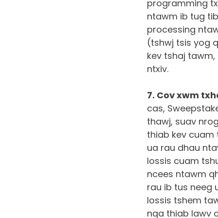
programming txu
ntawm ib tug ti
processing ntaw
(tshwj tsis yog 
kev tshaj tawm, 
ntxiv.
7. Cov xwm txh
cas, Sweepstakes
thawj, suav nro
thiab kev cuam t
ua rau dhau nt
lossis cuam tshu
ncees ntawm qhov
rau ib tus neeg
lossis tshem ta
nqa thiab lawv 