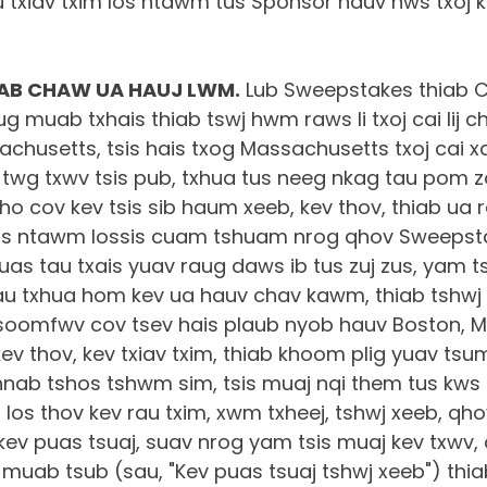
au txiav txim los ntawm tus Sponsor hauv nws txoj k
HIAB CHAW UA HAUJ LWM.
Lub Sweepstakes thiab Co
g muab txhais thiab tswj hwm raws li txoj cai lij 
usetts, tsis hais txog Massachusetts txoj cai xai
twg txwv tsis pub, txhua tus neeg nkag tau pom zoo
ho cov kev tsis sib haum xeeb, kev thov, thiab ua 
s ntawm lossis cuam tshuam nrog qhov Sweepstak
as tau txais yuav raug daws ib tus zuj zus, yam t
u txhua hom kev ua hauv chav kawm, thiab tshwj
 tsoomfwv cov tsev hais plaub nyob hauv Boston, 
ev thov, kev txiav txim, thiab khoom plig yuav tsu
ab tshos tshwm sim, tsis muaj nqi them tus kws lij
 los thov kev rau txim, xwm txheej, tshwj xeeb, q
ev puas tsuaj, suav nrog yam tsis muaj kev txwv, c
uab tsub (sau, "Kev puas tsuaj tshwj xeeb") thiab