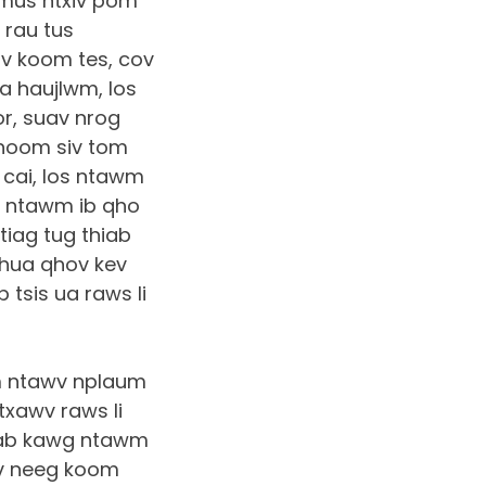
 mus ntxiv pom
 rau tus
ov koom tes, cov
a haujlwm, los
r, suav nrog
khoom siv tom
 cai, los ntawm
us ntawm ib qho
tiag tug thiab
xhua qhov kev
 tsis ua raws li
m ntawv nplaum
txawv raws li
iab kawg ntawm
ov neeg koom