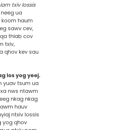
s.
m txiv lossis
 neeg ua
ov koom haum
eeg sawv cev,
qa thiab cov
 txiv,
ua qhov kev sau
g los yog yeej.
m yuav tsum ua
ab xa nws ntawm
 neeg nkag nkag
j tawm hauv
iaj ntxiv lossis
ag yog qhov