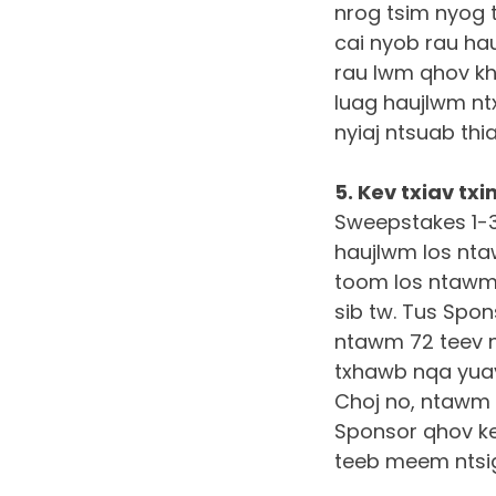
nrog tsim nyog t
cai nyob rau hau
rau lwm qhov kh
luag haujlwm ntx
nyiaj ntsuab thi
5. Kev txiav tx
Sweepstakes 1-3
haujlwm los nta
toom los ntawm
sib tw. Tus Spons
ntawm 72 teev 
txhawb nqa yuav 
Choj no, ntawm 
Sponsor qhov kev
teeb meem ntsi