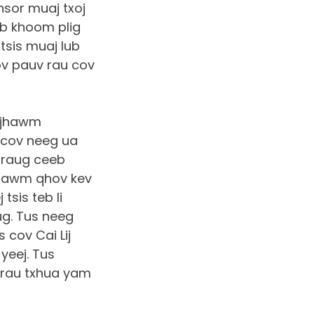
nsor muaj txoj
ab khoom plig
tsis muaj lub
oov pauv rau cov
ijhawm
 cov neeg ua
 raug ceeb
ntawm qhov kev
tsis teb li
g. Tus neeg
 cov Cai Lij
yeej. Tus
v rau txhua yam