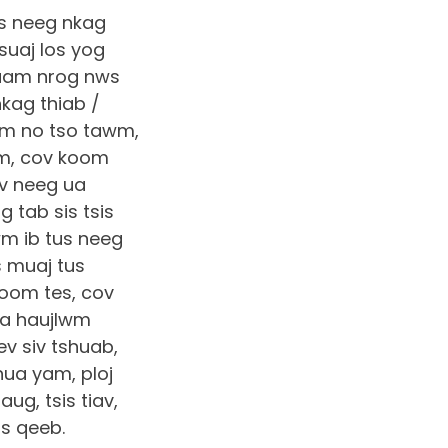
s neeg nkag
suaj los yog
huam nrog nws
kag thiab /
awm no tso tawm,
um, cov koom
ov neeg ua
 tab sis tsis
wm ib tus neeg
s muaj tus
koom tes, cov
ua haujlwm
v siv tshuab,
hua yam, ploj
aug, tsis tiav,
us qeeb.