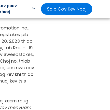
Cov peev
Saib Cov Kev Npaj
xheej
motion Inc.,
eepstakes pib
v
Blogs &
Kev
Xov
 20, 2023 thiab
aj
Kev Ua
Kawm &
xwm &
 Lub Rau Hli 19,
uv Sweepstakes,
o
Si
Kev
Media
Choj no, thiab
b
Tshawb
Cwj pwm
Tshawb
qa, uas nws cov
Fawb
sib sib zog
nrhiav kev
b koj
nqus dhia
hloov
og kev khi thiab
 tswv
dej thiab
tshiab, kev
Kawm txog
b nkag
muaj kev tsis
kev xyaum
xam phaj
kev
 rau
tsim kev
thiab lwm
tshawb
 kho
txawj.
yam.
fawb tom
 hlwb
qab
m rau
Mightier .
ej xeem raug
nyuam
Cov menyuam