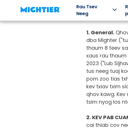
Rau Tsev
R
Neeg
1. General.
Qhov
dba Mighter ("t
Nws ua
Peb
Cov pob
C
thaum 8 teev sa
haujlwm
Cov
khoom
nt
xaus rau thaum 1
2023 ("Lub Sij
li cas
Kev Ua
txawj
po
tus neeg tuaj ko
Si
ntse
th
Yuav ua li
pom zoo tias tx
cas
Ntiaj teb
Tshawb
Co
Mightier
kev txiav txim s
kev
nrhiav kev
nee
kev ua si
tshawb
xav
tia
qhov kawg. Kev u
pab cov
nrhiav, cov
los ntawm
nta
menyuam
tsim nyog los 
cim los
kev ua si
Mig
tsim kev
sau, thiab
offline.
tse
txawj tswj
kev ua si
kev xav.
2. KEV PAB CUA
arcade.
cai thiab cov n