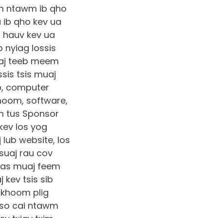
wm ntawm ib qho
 ib qho kev ua
b hauv kev ua
b nyiag lossis
muaj teeb meem
ssis tsis muaj
ab, computer
hoom, software,
wm tus Sponsor
kev los yog
 lub website, los
suaj rau cov
uas muaj feem
kev tsis sib
 khoom plig
tso cai ntawm