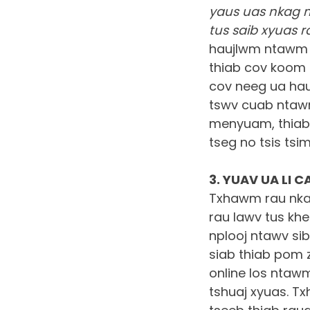
yaus uas nkag m
tus saib xyuas r
haujlwm ntawm 
thiab cov koom 
cov neeg ua hau
tswv cuab ntawm
menyuam, thiab 
tseg no tsis ts
3. YUAV UA LI C
Txhawm rau nka
rau lawv tus kh
nplooj ntawv si
siab thiab pom 
online los ntawm
tshuaj xyuas. T