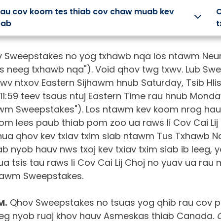
au cov koom tes thiab cov chaw muab kev
pab
t
 Sweepstakes no yog txhawb nqa los ntawm Neuro
us neeg txhawb nqa"). Void qhov twg txwv. Lub Sw
ov
Cov tswv
Cov
Cov
Ke
wv ntxov Eastern Sijhawm hnub Saturday, Tsib Hlis
awv
hauj lwm
kws kho
tsev
Np
1:59 teev tsaus ntuj Eastern Time rau hnub Monday,
hawm Sweepstakes"). Los ntawm kev koom nrog ha
v
mob
kawm
Kh
Txhawb koj
om lees paub thiab pom zoo ua raws li Cov Cai Lij 
awj
ntawv
Mo
cov neeg ua
Siv
haujlwm nrog
hua qhov kev txiav txim siab ntawm Tus Txhawb N
Mightier
kev pab cuam
v dab
Games +
Mua
hauv tsev
iab nyob hauv nws txoj kev txiav txim siab ib leeg, y
hauv tsev
g tiag
cov
cov
kho mob.
neeg.
g los
ntaub
cua
a tsis tau raws li Cov Cai Lij Choj no yuav ua rau 
wm tiag
ntawv
mus
ntawm Sweepstakes.
htier
kawm
kev
v neeg.
ua ke.
mob
tsi
M.
Qhov Sweepstakes no tsuas yog qhib rau cov p
cov
me
eeg nyob ruaj khov hauv Asmeskas thiab Canada.