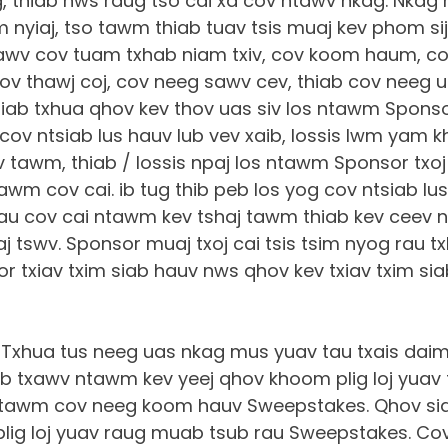
g, thiab nws raug tso cai xa cov ntawv nkag. Nkag
 nyiaj, tso tawm thiab tuav tsis muaj kev phom sij
lawv cov tuam txhab niam txiv, cov koom haum, c
ov thawj coj, cov neeg sawv cev, thiab cov neeg u
iab txhua qhov kev thov uas siv los ntawm Sponso
 cov ntsiab lus hauv lub vev xaib, lossis lwm yam 
 tawm, thiab / lossis npaj los ntawm Sponsor txoj
awm cov cai. ib tug thib peb los yog cov ntsiab l
rau cov cai ntawm kev tshaj tawm thiab kev ceev n
j tswv. Sponsor muaj txoj cai tsis tsim nyog rau t
 txiav txim siab hauv nws qhov kev txiav txim siab
Txhua tus neeg uas nkag mus yuav tau txais dai
ib txawv ntawm kev yeej qhov khoom plig loj yuav 
ntawm cov neeg koom hauv Sweepstakes. Qhov s
lig loj yuav raug muab tsub rau Sweepstakes. C