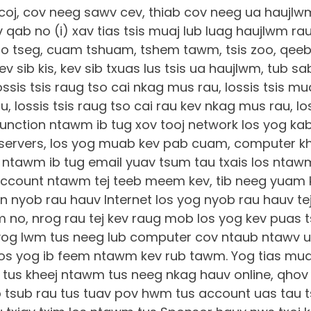
coj, cov neeg sawv cev, thiab cov neeg ua haujl
qab no (i) xav tias tsis muaj lub luag haujlwm rau
so tseg, cuam tshuam, tshem tawm, tsis zoo, qee
v sib kis, kev sib txuas lus tsis ua haujlwm, tub sa
ossis tsis raug tso cai nkag mus rau, lossis tsis 
, lossis tsis raug tso cai rau kev nkag mus rau, lo
lfunction ntawm ib tug xov tooj network los yog k
 servers, los yog muab kev pab cuam, computer k
m ntawm ib tug email yuav tsum tau txais los nta
ccount ntawm tej teeb meem kev, tib neeg yuam 
 nyob rau hauv Internet los yog nyob rau hauv tej
 no, nrog rau tej kev raug mob los yog kev puas t
yog lwm tus neeg lub computer cov ntaub ntawv 
os yog ib feem ntawm kev rub tawm. Yog tias muaj 
tus kheej ntawm tus neeg nkag hauv online, qhov
tsub rau tus tuav pov hwm tus account uas tau 