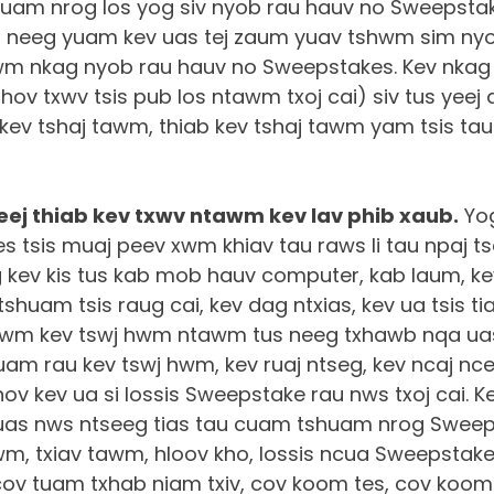
am nrog los yog siv nyob rau hauv no Sweepstak
b neeg yuam kev uas tej zaum yuav tshwm sim nyo
m nkag nyob rau hauv no Sweepstakes. Kev nkag 
qhov txwv tsis pub los ntawm txoj cai) siv tus yeej 
kev tshaj tawm, thiab kev tshaj tawm yam tsis tau
eej thiab kev txwv ntawm kev lav phib xaub.
Yog
 tsis muaj peev xwm khiav tau raws li tau npaj tse
g kev kis tus kab mob hauv computer, kab laum, 
shuam tsis raug cai, kev dag ntxias, kev ua tsis tia
awm kev tswj hwm ntawm tus neeg txhawb nqa u
am rau kev tswj hwm, kev ruaj ntseg, kev ncaj nce
 kev ua si lossis Sweepstake rau nws txoj cai. Ke
 uas nws ntseeg tias tau cuam tshuam nrog Sweeps
wm, txiav tawm, hloov kho, lossis ncua Sweepstak
cov tuam txhab niam txiv, cov koom tes, cov koom 