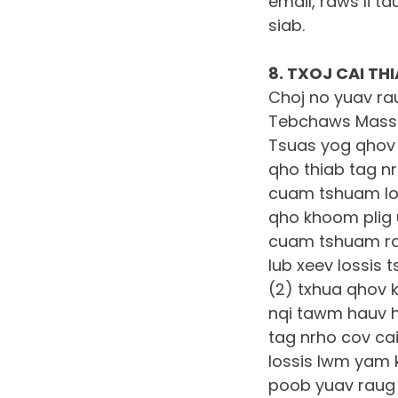
email, raws li t
siab.
8. TXOJ CAI T
Choj no yuav rau
Tebchaws Massach
Tsuas yog qhov 
qho thiab tag nr
cuam tshuam lo
qho khoom plig u
cuam tshuam ra
lub xeev lossis
(2) txhua qhov k
nqi tawm hauv hn
tag nrho cov cai
lossis lwm yam k
poob yuav raug m