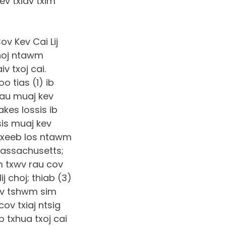
ev txiav txim
v Kev Cai Lij
choj ntawm
v txoj cai.
 tias (1) ib
rau muaj kev
es lossis ib
sis muaj kev
 xeeb los ntawm
Massachusetts;
m txwv rau cov
 choj; thiab (3)
hov tshwm sim
ov txiaj ntsig
 txhua txoj cai