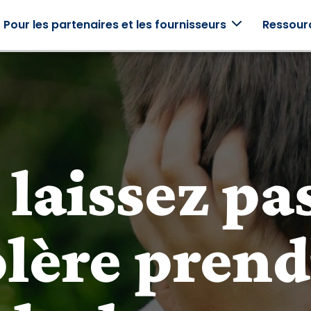
Pour les partenaires et les fournisseurs
Ressour
de
Témoignages
Employeurs
Cliniciens
ces
Histoires réelles de
Soutenez vos
Utilisation
vraies
employés avec
Mightier En
 laissez pas
Mightier familles.
des programmes
clinique.
axés sur la famille.
ors
olère prend