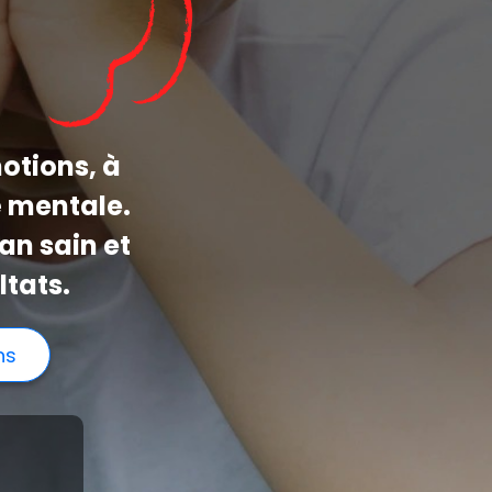
enfants.
motions, à
é mentale.
an sain et
ltats.
ns