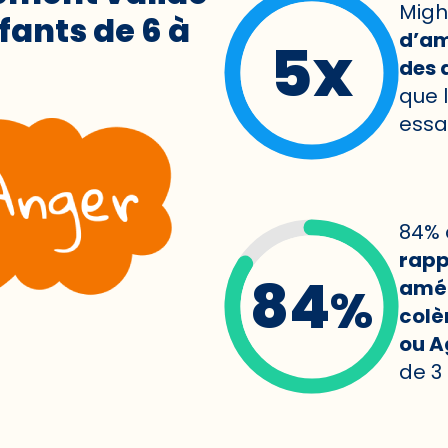
Migh
fants de 6 à
d’am
5x
des 
que 
essai
84% 
rapp
84
amél
%
colèr
ou A
de 3