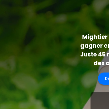
Mightier 
gagner en
Juste 45 
des a
R