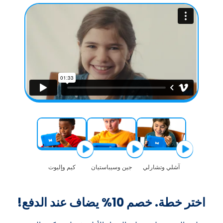
آشلي وتشارلي
جين وسيباستيان
كيم وإليوت
اختر خطة. خصم 10% يضاف عند الدفع!