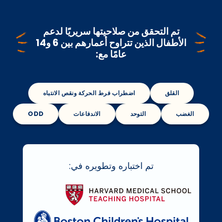
تم التحقق من صلاحيتها سريريًا لدعم
الأطفال الذين
تتراوح أعمارهم بين 6 و14
عامًا مع:
القلق
اضطراب فرط الحركة ونقص الانتباه
الغضب
التوحد
الاندفاعات
ODD
تم اختباره وتطويره في: