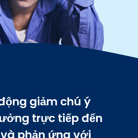
tâm
dành
 cho
m.
 động giảm chú ý
ưởng trực tiếp đến
ý và phản ứng với