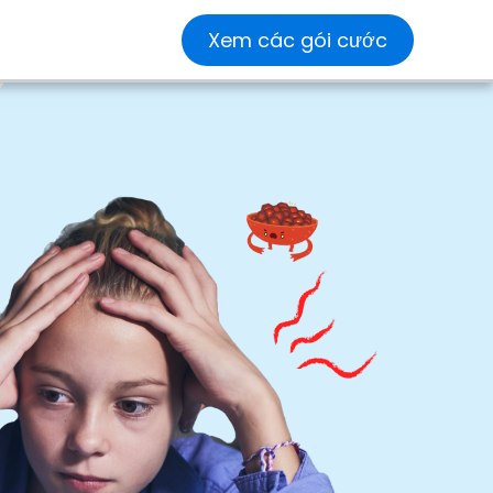
Xem các gói cước
ơng
Blog &
Nghiên
Tin tức &
h
Hoạt
cứu &
Truyền
động
Nghiên
thông
 y
cứu
Đào sâu về
Khám phá
hành vi và
các bản
Tìm hiểu về
thực hành
cập nhật,
khoa học
xây dựng kỹ
cuộc phỏng
cấp
đằng sau
năng.
vấn và
hành
Mightier .
nhiều hơn
của
nữa.
uyền
cập
ịch
hăm
ức