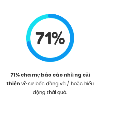
71%
71% cha mẹ báo cáo những cải
thiện
về sự bốc đồng và / hoặc hiếu
động thái quá.