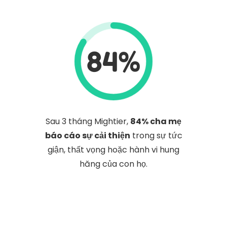
84%
Sau 3 tháng Mightier,
84% cha mẹ
báo cáo sự cải thiện
trong sự tức
giận, thất vọng hoặc hành vi hung
hăng của con họ.