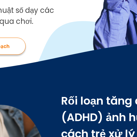
khỏe 
thuật số dạy các
thần 
riêng
qua chơi.
trẻ e
oạch
Rối loạn tăng
(ADHD) ảnh h
cách trẻ xử l