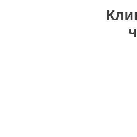
Кли
ч