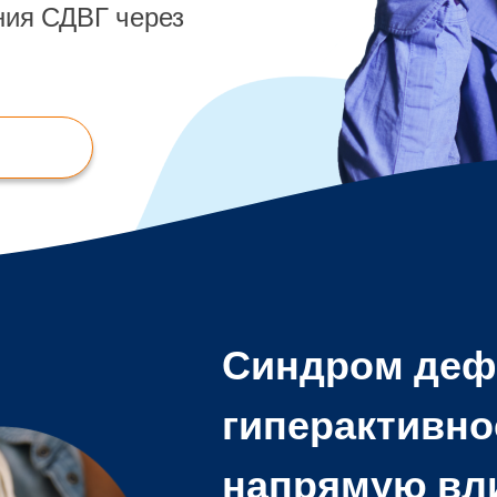
ния СДВГ через
Синдром деф
гиперактивно
напрямую влия