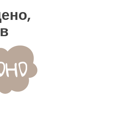
ено,
 в