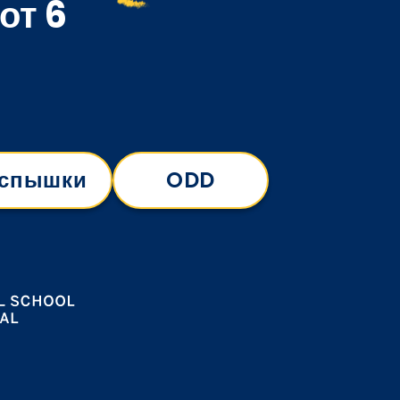
от 6
спышки
ODD