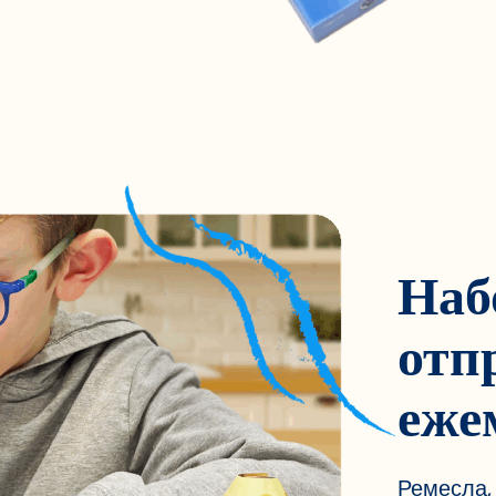
Наб
отп
еже
Ремесла,