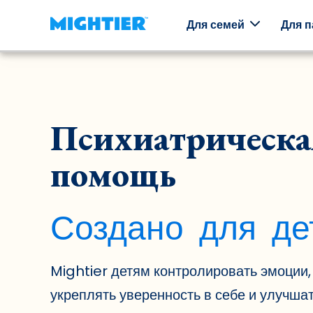
Для семей
Для п
Как это
Наши
Пакеты
Психиатрическа
работает
игры
навыков
помощь
Как игры
Миры,
Исследуйте
Mightier
которые
эмоции
помогают
нужно
в офлайн-
детям
исследовать,
игре.
Создано для де
развивать
персонажи,
навыки
которых
эмоциональной
нужно
регуляции.
собирать, и
целая
Mightier детям контролировать эмоции,
аркада игр.
укреплять уверенность в себе и улучша