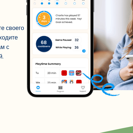
те своего
ходите
ам с
й.