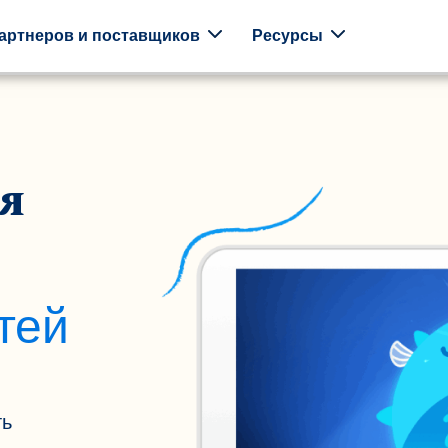
артнеров и поставщиков
Ресурсы
Отзывы
Работодатели
Клиницисты
Шко
я
Реальные
Поддержите своих
Используйте
Игры 
истории из
сотрудников с
Mightier .
учебн
реальных
помощью программ,
прогр
семей
ориентированных на
постр
Mightier .
семью.
вмест
тей
ть