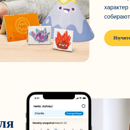
характер
собирают
Изучит
ля