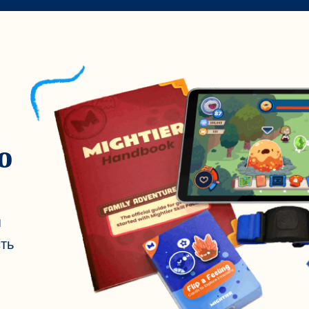
ю
я
ть