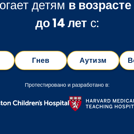
огает детям
в возрасте 
до 14 лет
с:
Гнев
Аутизм
В
Протестировано и разработано в: