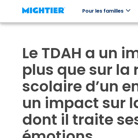
Pour les familles
Le TDAH a un i
Comment
Nos jeux
Trousses 
ça
compéten
Des mondes
plus que sur la 
marche
à explorer,
Explorez les
des
émotions
personnages
scolaire d’un en
Comment
grâce au jeu h
à
Mightier Les
ligne.
collectionner
jeux aident les
et une
un impact sur l
enfants à
arcade de
développer
jeux.
des
dont il traite se
compétences
de régulation
émotionnelle.
émotions.