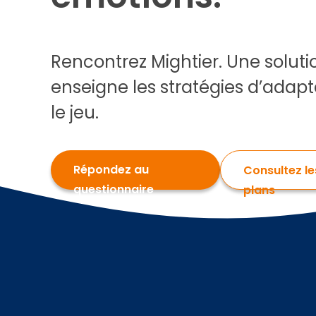
Rencontrez Mightier. Une solut
enseigne les stratégies d’adap
le jeu.
Répondez au
Consultez le
questionnaire
plans