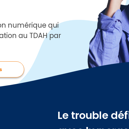
ion numérique qui
tation au TDAH par
s
Le trouble déf