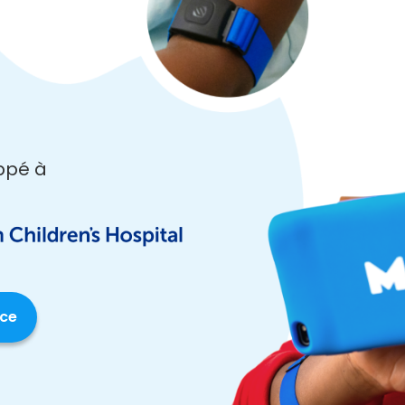
ppé à
nce