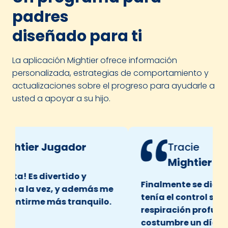
padres
diseñado para ti
La aplicación Mightier ofrece información
personalizada, estrategias de comportamiento y
actualizaciones sobre el progreso para ayudarle a
usted a apoyar a su hijo.
htier Jugador
Tracie
Mightier
a! Es divertido y
Finalmente se dio cuen
 a la vez, y además me
tenía el control sobre s
ntirme más tranquilo.
respiración profunda – 
costumbre un día.