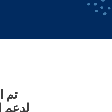
تم ا
لدعم ا