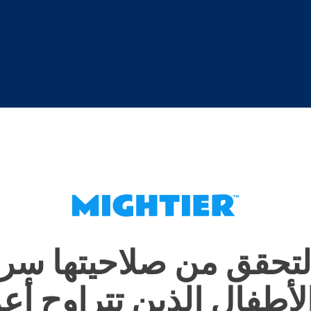
لتحقق من صلاحيتها سرير
لأطفال الذين تتراوح أع