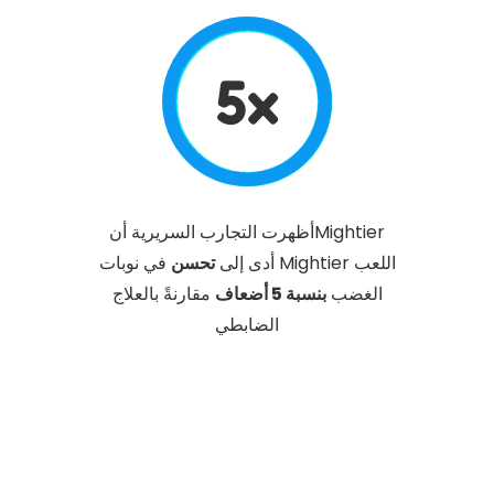
5x
Mightierأظهرت التجارب السريرية أن
اللعب Mightier أدى إلى
تحسن
في نوبات
الغضب
بنسبة 5 أضعاف
مقارنةً بالعلاج
الضابطي